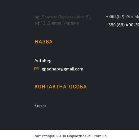
+380 (67) 245-5
пр. Дмитра Яорницького 81,
оф.13, Дніпро, Україна
+380 (66) 490-3
AutoReg
gpsdnepr@gmail.com
Євген
Сайт створений на маркетплейсі
Prom.ua