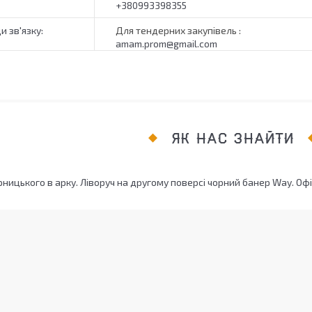
+380993398355
Для тендерних закупівель
amam.prom@gmail.com
ЯК НАС ЗНАЙТИ
рницького в арку. Ліворуч на другому поверсі чорний банер Way. Офіс