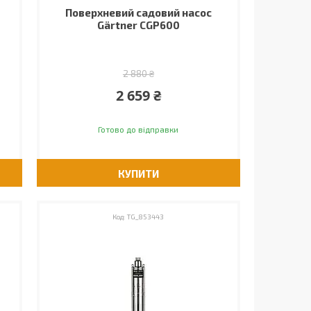
Поверхневий садовий насос
Gärtner CGP600
2 880 ₴
2 659 ₴
Готово до відправки
КУПИТИ
TG_853443