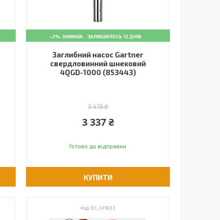
–2%
ЗАЛИШИЛОСЬ 12 ДНІВ
Заглибний насос Gartner
свердловинний шнековий
4QGD-1000 (853443)
3 419 ₴
3 337 ₴
Готово до відправки
КУПИТИ
DC_411903