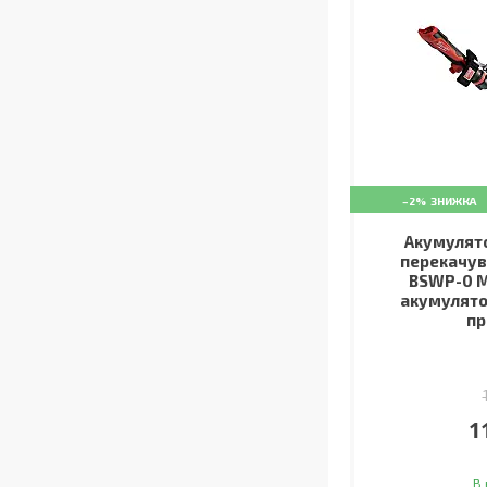
–2%
Акумулято
перекачув
BSWP-0 M
акумулято
пр
1
В 