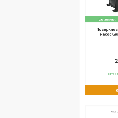
–2%
Поверхнев
насос Gä
2
Готово
L