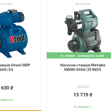
HY_5947
HY_9646
–1%
ЗАЛИШИЛОСЬ 9 ДНІВ
танція Utool UWP
Насосна станція Metabo
600/24
HWWI 4500/25 INOX
 630 ₴
13 870 ₴
13 719 ₴
наявності
В наявності