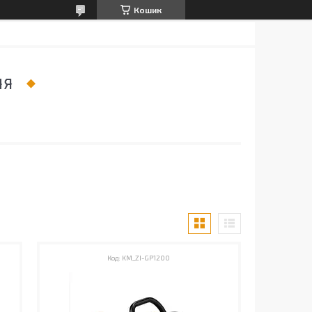
Кошик
НЯ
KM_ZI-GP1200