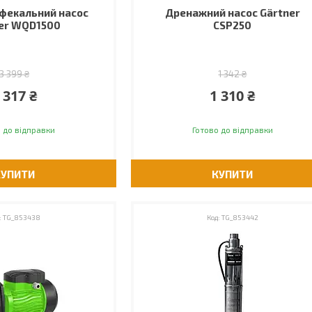
фекальний насос
Дренажний насос Gärtner
er WQD1500
CSP250
3 399 ₴
1 342 ₴
 317 ₴
1 310 ₴
 до відправки
Готово до відправки
КУПИТИ
КУПИТИ
TG_853438
TG_853442