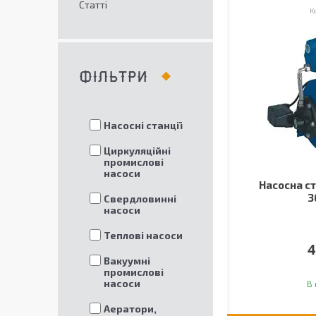
Статті
ФІЛЬТРИ
Насосні станції
Циркуляційні
промислові
насоси
Насосна с
3
Свердловинні
насоси
Теплові насоси
4
Вакуумні
промислові
насоси
В 
Аератори,