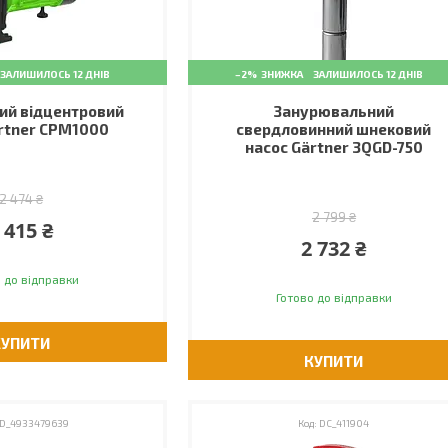
ЗАЛИШИЛОСЬ 12 ДНІВ
–2%
ЗАЛИШИЛОСЬ 12 ДНІВ
ий відцентровий
Занурювальний
rtner CPM1000
свердловинний шнековий
насос Gärtner 3QGD-750
2 474 ₴
2 799 ₴
 415 ₴
2 732 ₴
 до відправки
Готово до відправки
КУПИТИ
КУПИТИ
D_4933479639
DC_411904