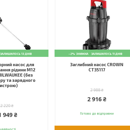
ЗАЛИШИЛОСЬ 13 ДНІВ
–2%
ЗАЛИШИЛОСЬ 11 ДНІВ
рний насос для
Заглибний насос CROWN
ання рідини M12
CT35117
ILWAUKEE (без
ру та зарядного
истрою)
2 988 ₴
2 916 ₴
12 220 ₴
1 949 ₴
Готово до відправки
наявності