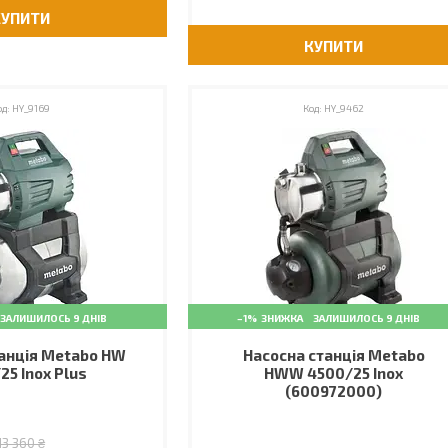
КУПИТИ
КУПИТИ
HY_9169
HY_9462
ЗАЛИШИЛОСЬ 9 ДНІВ
–1%
ЗАЛИШИЛОСЬ 9 ДНІВ
анція Metabo HW
Насосна станція Metabo
25 Inox Plus
HWW 4500/25 Inox
(600972000)
13 360 ₴