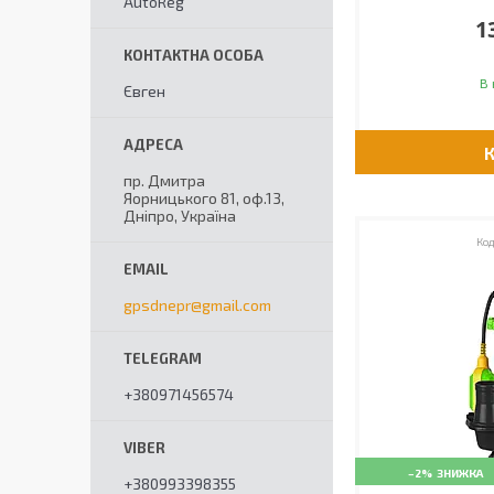
AutoReg
1
В 
Євген
пр. Дмитра
Яорницького 81, оф.13,
Дніпро, Україна
gpsdnepr@gmail.com
+380971456574
–2%
+380993398355