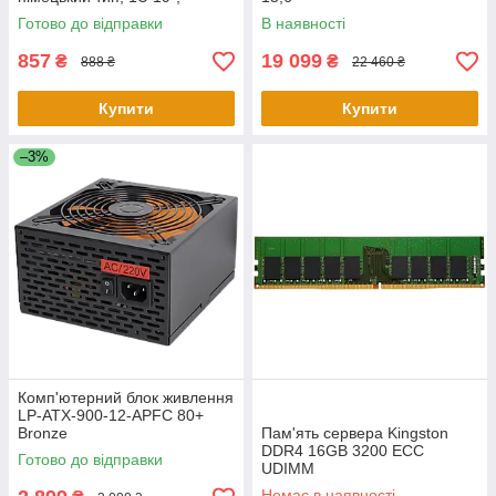
алюмінієвий корпус
Готово до відправки
В наявності
857
19 099
₴
₴
888 ₴
22 460 ₴
Купити
Купити
–3%
Комп'ютерний блок живлення
LP-ATX-900-12-APFC 80+
Bronze
Пам'ять сервера Kingston
DDR4 16GB 3200 ECC
Готово до відправки
UDIMM
Немає в наявності