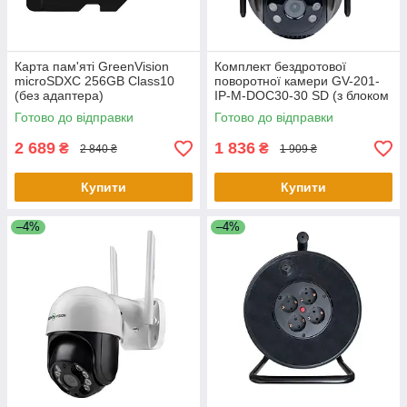
Карта пам'яті GreenVision
Комплект бездротової
microSDXC 256GB Class10
поворотної камери GV-201-
(без адаптера)
IP-M-DOС30-30 SD (з блоком
живлення)
Готово до відправки
Готово до відправки
2 689
1 836
₴
₴
2 840 ₴
1 909 ₴
Купити
Купити
–4%
–4%