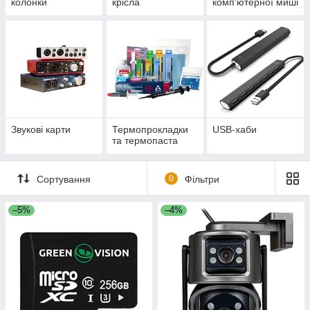
колонки
крісла
комп'ютерної миші
Звукові карти
Термопрокладки
USB-хаби
та термопаста
Сортування
0
Фільтри
–5%
–4%