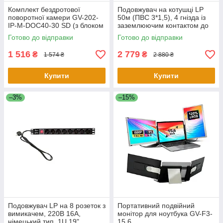
Комплект бездротової
Подовжувач на котушці LP
поворотної камери GV-202-
50м (ПВС 3*1,5), 4 гнізда із
IP-M-DOС40-30 SD (з блоком
заземлюючим контактом до
живлення)
3.5 кВт
Готово до відправки
Готово до відправки
1 516
2 779
₴
₴
1 574 ₴
2 880 ₴
Купити
Купити
–3%
–15%
Подовжувач LP на 8 розеток з
Портативний подвійний
вимикачем, 220В 16A,
монітор для ноутбука GV-F3-
німецький тип, 1U 19",
15,6