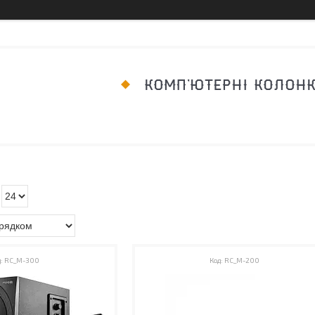
КОМП'ЮТЕРНІ КОЛОН
RC_M-300
RC_M-200