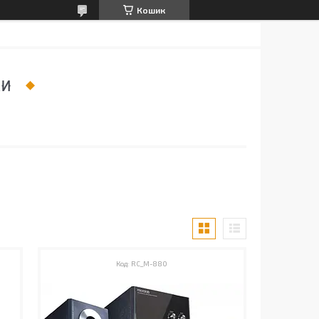
Кошик
КИ
RC_M-880