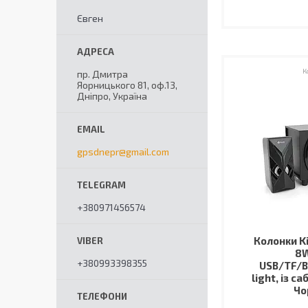
Євген
пр. Дмитра
Яорницького 81, оф.13,
Дніпро, Україна
gpsdnepr@gmail.com
+380971456574
Колонки K
8
+380993398355
USB/TF/
light, із с
Чо