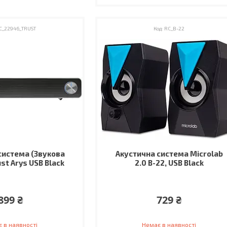
C_22946_TRUST
RC_B-22
система (Звукова
Акустична система Microlab
st Arys USB Black
2.0 B-22, USB Black
899 ₴
729 ₴
 в наявності
Немає в наявності