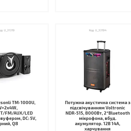
U_31319
U_33194
isonli TM-1000U,
Потужна акустична система з
W+2x4W,
підсвічуванням Voltronic
BT/FM/AUX/LED
NDR-515, 8000Вт, 2*Bluetooth
абвуфером, DC: 5V,
мікрофона, вбуд.
рний, Q8
акумулятор. 12В 14А,
харчування