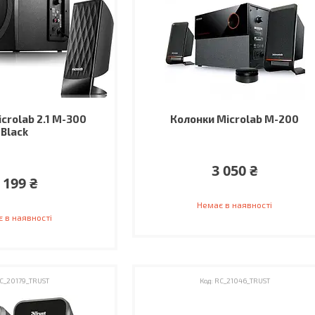
crolab 2.1 M-300
Колонки Microlab M-200
Black
3 050 ₴
 199 ₴
Немає в наявності
 в наявності
C_20179_TRUST
RC_21046_TRUST