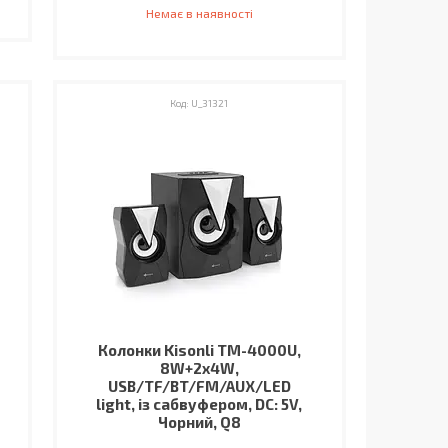
Немає в наявності
U_31321
Колонки Kisonli TM-4000U,
8W+2x4W,
USB/TF/BT/FM/AUX/LED
light, із сабвуфером, DC: 5V,
Чорний, Q8