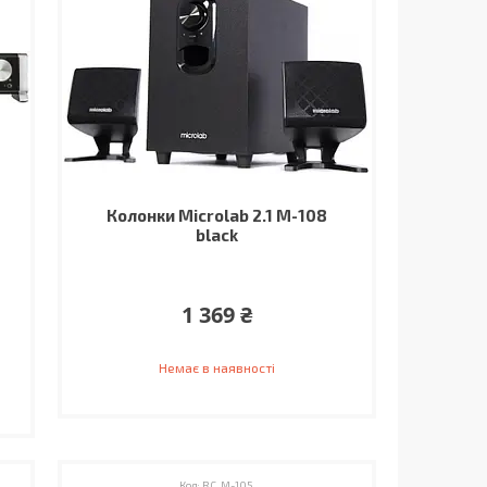
Колонки Microlab 2.1 M-108
black
1 369 ₴
Немає в наявності
RC_M-105