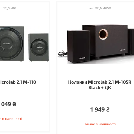
RC_M-110
RC_M-105R
crolab 2.1 M-110
Колонки Microlab 2.1 M-105R
Black + ДК
 049 ₴
1 949 ₴
 в наявності
Немає в наявності