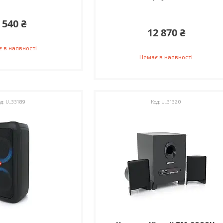
 540 ₴
12 870 ₴
 в наявності
Немає в наявності
U_33189
U_31320