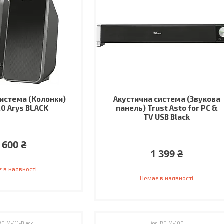
истема (Колонки)
Акустична система (Звукова
.0 Arys BLACK
панель) Trust Asto for PC &
TV USB Black
 600 ₴
1 399 ₴
 в наявності
Немає в наявності
RC_M-111-Black
RC_M-100