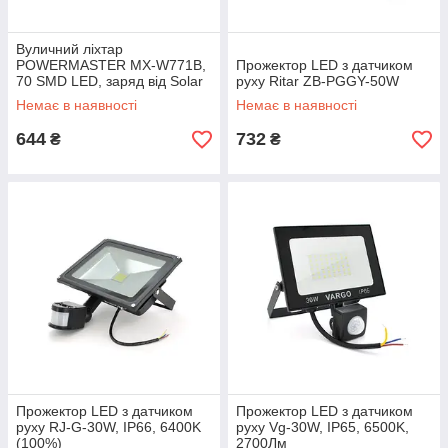
Вуличний ліхтар
POWERMASTER MX-W771B,
Прожектор LED з датчиком
70 SMD LED, заряд від Solar
руху Ritar ZB-PGGY-50W
панель, датчик руху/
Немає в наявності
Немає в наявності
освітлення, BOX
644
732
₴
₴
Прожектор LED з датчиком
Прожектор LED з датчиком
руху RJ-G-30W, IP66, 6400K
руху Vg-30W, IP65, 6500K,
(100%)
2700Лм