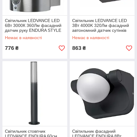
Світильник LEDVANCE LED
Світильник LEDVANCE LED
6Вт 3000К 360Лм фасадний
3Вт 4000K 320Лм фасадний
датчик руку ENDURA STYLE
автономний датчик сутінків
срібло
OORLED SOLAR орний
Немає в наявності
Немає в наявності
776
863
₴
₴
Світильник стовпчик
Світильник фасадний
LEDVANCE ENDURA 60см
LEDVANCE ENDURA 8Вт