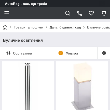
AutoReg - все, що треба
Товари та послуги
Дача, будинок і сад
Вуличне осві
Вуличне освітлення
Сортування
0
Фільтри