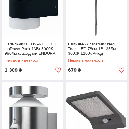
Світильник LEDVANCE LED
Світильник стовпчик Neo
UpDown Puck 13Вт 3000К
Tools LED 78см 1Вт 35Лм
960Лм фасадний ENDURA
3000К 1200мА•год
STYLE чорний
автономний датчик сутінків
Немає в наявності
Немає в наявності
чорний
1 309
679
₴
₴