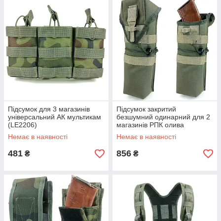
Підсумок для 3 магазинів
Підсумок закритий
універсальний АК мультикам
безшумний одинарний для 2
(LE2206)
магазинів РПК олива
(LE2131)
Немає в наявності
Немає в наявності
481
856
₴
₴