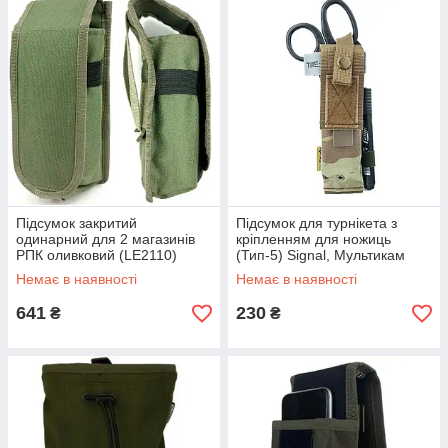
Підсумок закритий
Підсумок для турнікета з
одинарний для 2 магазинів
кріпленням для ножиць
РПК оливковий (LE2110)
(Тип-5) Signal, Мультикам
(Cordura)
Немає в наявності
Немає в наявності
641
230
₴
₴