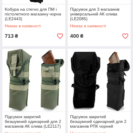
Koбура на стегно для ПМ і
Підсумок для 3 магазинів
пістолетного магазину чорна
універсальний АК олива
(LE2443)
(LE2085)
Немає в наявності
Немає в наявності
713
400
₴
₴
Підсумок закритий
Підсумок закритий
безшумний одинарний для 2
безшумний одинарний для 2
магазинів АК олива (LE2117)
магазинів РПК чорний
(LE2132)