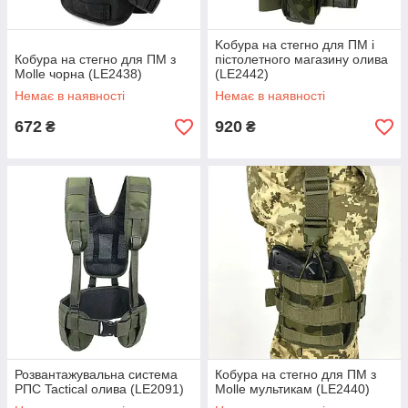
Koбура на стегно для ПМ і
Кобура на стегно для ПМ з
пістолетного магазину олива
Molle чорна (LE2438)
(LE2442)
Немає в наявності
Немає в наявності
672
920
₴
₴
Розвантажувальна система
Кобура на стегно для ПМ з
РПС Tactical олива (LE2091)
Molle мультикам (LE2440)