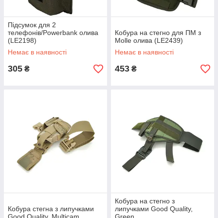
Підсумок для 2
телефонів/Powerbank олива
Кобура на стегно для ПМ з
(LE2198)
Molle олива (LE2439)
Немає в наявності
Немає в наявності
305
453
₴
₴
Кобура на стегно з
Кобура стегна з липучками
липучками Good Quality,
Good Quality, Multicam
Green