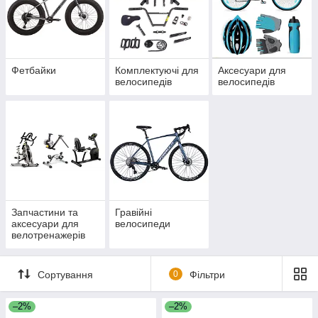
Фетбайки
Комплектуючі для
Аксесуари для
велосипедів
велосипедів
Запчастини та
Гравійні
аксесуари для
велосипеди
велотренажерів
Сортування
0
Фільтри
–2%
–2%