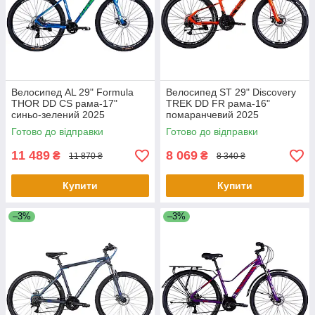
Велосипед AL 29" Formula
Велосипед ST 29" Discovery
THOR DD CS рама-17"
TREK DD FR рама-16"
синьо-зелений 2025
помаранчевий 2025
Готово до відправки
Готово до відправки
11 489
8 069
₴
₴
11 870 ₴
8 340 ₴
Купити
Купити
–3%
–3%