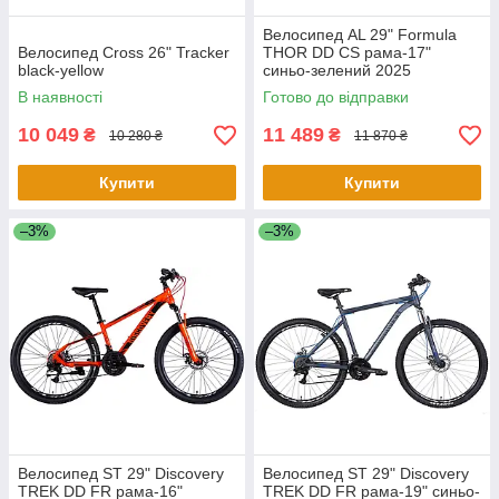
Велосипед AL 29" Formula
Велосипед Cross 26" Tracker
THOR DD CS рама-17"
black-yellow
синьо-зелений 2025
В наявності
Готово до відправки
10 049
11 489
₴
₴
10 280 ₴
11 870 ₴
Купити
Купити
–3%
–3%
Велосипед ST 29" Discovery
Велосипед ST 29" Discovery
TREK DD FR рама-16"
TREK DD FR рама-19" синьо-