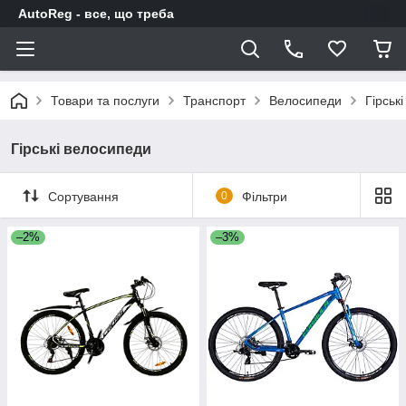
AutoReg - все, що треба
Товари та послуги
Транспорт
Велосипеди
Гірськ
Гірські велосипеди
Сортування
0
Фільтри
–2%
–3%