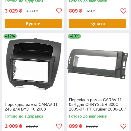
Готово до відправки
Готово до відправки
3 029
809
₴
₴
3 380 ₴
920 ₴
Купити
Купити
–12%
–10%
Перехідна рамка CARAV 11-
Перехідна рамка CARAV 11-
054 для CHRYSLER 300C
246 для BYD F0 2008+
2005-07; PT Cruiser 2006-10 /
DODGE Charger 2006-07;
Готово до відправки
Готово до відправки
Ram 2006
1 009
899
₴
₴
1 150 ₴
1 000 ₴