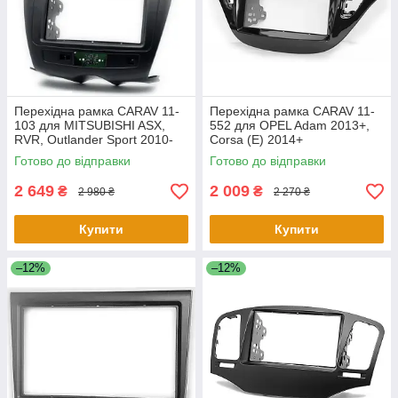
Перехідна рамка CARAV 11-
Перехідна рамка CARAV 11-
103 для MITSUBISHI ASX,
552 для OPEL Adam 2013+,
RVR, Outlander Sport 2010-
Corsa (E) 2014+
2016 / PEUGEOT (4008)
Готово до відправки
Готово до відправки
2012+
2 649
2 009
₴
₴
2 980 ₴
2 270 ₴
Купити
Купити
–12%
–12%