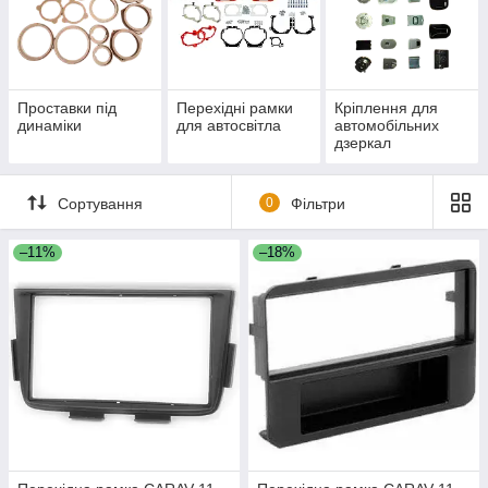
Проставки під
Перехідні рамки
Кріплення для
динаміки
для автосвітла
автомобільних
дзеркал
Сортування
0
Фільтри
–11%
–18%