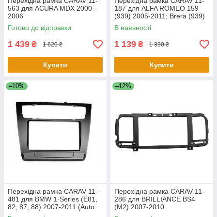
Перехідна рамка CARAV 11-
Перехідна рамка CARAV 11-
563 для ACURA MDX 2000-
187 для ALFA ROMEO 159
2006
(939) 2005-2011; Brera (939)
2005-2010;
Готово до відправки
В наявності
1 439
1 139
₴
₴
1 620 ₴
1 390 ₴
Купити
Купити
–10%
–12%
Перехідна рамка CARAV 11-
Перехідна рамка CARAV 11-
481 для BMW 1-Series (E81,
286 для BRILLIANCE BS4
82, 87, 88) 2007-2011 (Auto
(M2) 2007-2010
Air-Conditioning)