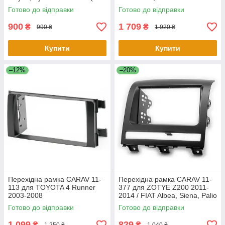
Wheel)
Impreza
Готово до відправки
Готово до відправки
900
1 709
₴
₴
990 ₴
1 920 ₴
Купити
Купити
–12%
–20%
Перехідна рамка CARAV 11-
Перехідна рамка CARAV 11-
113 для TOYOTA 4 Runner
377 для ZOTYE Z200 2011-
2003-2008
2014 / FIAT Albea, Siena, Palio
2004-2012; Perla 2006-2008;
Готово до відправки
Готово до відправки
1 099
829
₴
₴
1 250 ₴
1 040 ₴