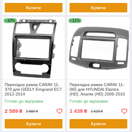
Купити
Купити
–10%
–11%
Перехідна рамка CARAV 11-
Перехідна рамка CARAV 11-
379 для GEELY Emgrand EC7
065 для HYUNDAI Elantra
2012-2014
(HD), Avante (HD) 2006-2010
(Left wheel / Grey)
Готово до відправки
Готово до відправки
2 589
1 439
₴
₴
2 880 ₴
1 620 ₴
Купити
Купити