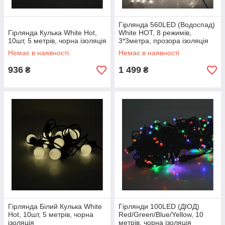
Гірлянда 560LED (Водоспад)
Гірлянда Кулька White Hot,
White HOT, 8 режимів,
10шт, 5 метрів, чорна ізоляція
3*3метра, прозора ізоляція
Немає в наявності
Немає в наявності
936
1 499
₴
₴
Гірлянда Білий Кулька White
Гірлянди 100LED (ДІОД)
Hot, 10шт, 5 метрів, чорна
Red/Green/Blue/Yellow, 10
ізоляція
метрів, чорна ізоляція