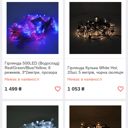
Гірлянда 500LED (Водоспад)
Red/Green/Blue/Yellow, 8
Гірлянда Кулька White Hot,
режимів, 3*2метри, прозора
20шт, 5 метрів, чорна ізоляція
ізоляція
Немає в наявності
Немає в наявності
1 499
1 053
₴
₴