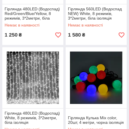
Гірлянда 480LED (Водоспад)
Гірлянда 560LED (Водоспад
Red/Green/Blue/Yellow, 8
NEW) White, 8 режимів,
режимів, 3*2метри, біла
3*2метри, біла ізоляція
ізоляція
Немає в наявності
Немає в наявності
1 250
1 580
₴
₴
Гірлянда 480LED (Водоспад)
White, 8 режимів, 3*2метри,
Гірлянда Кулька Mix color,
біла ізоляція
20шт, 4 метри, чорна ізоляція