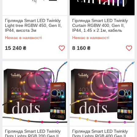
Гірлянда Smart LED Twinkly
Гірлянда Smart LED Twinkly
Light tree RGBW 450, Gen II,
Curtain RGBW 400, Gen II,
IP44, висота 3м
IP44, 1.45 х 2.1м, кабель
прозорий
Немає в наявності
Немає в наявності
15 240
8 160
₴
₴
Гірлянда Smart LED Twinkly
Гірлянда Smart LED Twinkly
Dots Lights RGB 200 Gen II,
Dots Lights RGB 400 Gen II,