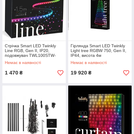
Стрічка Smart LED Twinkly
Гірлянда Smart LED Twinkly
Line RGB, Gen II, IP20,
Light tree RGBW 750, Gen II,
подовжувач TWL100STW-
IP44, висота 4м
BEU 1.5м, кабель чорний
Немає в наявності
Немає в наявності
1 470
19 920
₴
₴