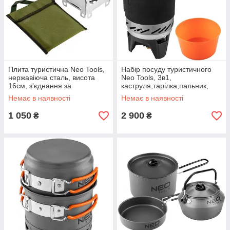
Плита туристична Neo Tools,
Набір посуду туристичного
нержавіюча сталь, висота
Neo Tools, 3в1,
16см, з'єднання за
каструля,тарілка,пальник,
допомогою одного штифта,
п’єзозапалювання,
Немає в наявності
Немає в наявності
0.37кг
сертифікат LFGB, чохол
1 050
2 900
₴
₴