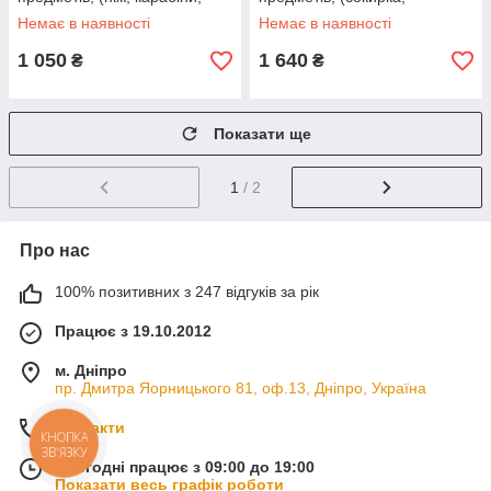
ліхтарик, фітіль, мотузка та
карабіни, ліхтарик, ґнот,
Немає в наявності
Немає в наявності
ін.), пластик, 20*11.7*6.9см
мотузка, ліска та ін,), пластик,
1 050
1 640
₴
₴
Показати ще
1
/ 2
Про нас
100% позитивних з 247 відгуків за рік
Працює з 19.10.2012
м. Дніпро
пр. Дмитра Яорницького 81, оф.13, Дніпро, Україна
Контакти
КНОПКА
ЗВ'ЯЗКУ
Сьогодні працює з 09:00 до 19:00
Показати весь графік роботи