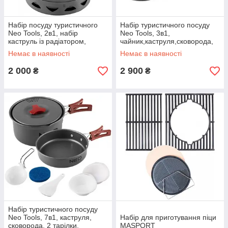
Набір посуду туристичного
Набір туристичного посуду
Neo Tools, 2в1, набір
Neo Tools, 3в1,
каструль із радіатором,
чайник,каструля,сковорода,
сертифікат LFGB, чохол
складні ручки, сертифікат
Немає в наявності
Немає в наявності
LFGB
2 000
2 900
₴
₴
Набір туристичного посуду
Neo Tools, 7в1, каструля,
Набір для приготування піци
сковорода, 2 тарілки,
MASPORT