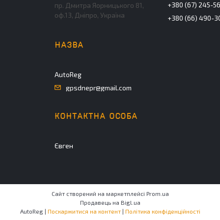
+380 (67) 245-5
пр. Дмитра Яорницького 81,
оф.13, Дніпро, Україна
+380 (66) 490-3
AutoReg
gpsdnepr@gmail.com
Євген
Сайт створений на маркетплейсі
Prom.ua
Продавець на Bigl.ua
AutoReg |
Поскаржитися на контент
|
Політика конфіденційності