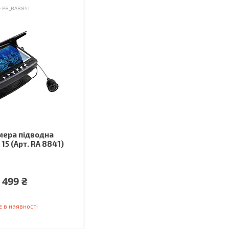
PR_RA8841
мера підводна
15 (Арт. RA 8841)
 499 ₴
 в наявності