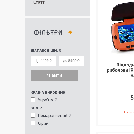
Статті
ФІЛЬТРИ
ДІАПАЗОН ЦІН, ₴
Підводн
риболовлі R
R
ЗНАЙТИ
КРАЇНА ВИРОБНИК
5
Україна
7
КОЛІР
Немає
Помаранчевий
2
Сірий
1