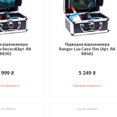
а відеокамера
Підводна відеокамера
x Record(Арт. RA
Ranger Lux Case 15m (Арт. RA
8830)
8846)
 999 ₴
5 249 ₴
 в наявності
Немає в наявності
PR_RA8858
PR_RA8860