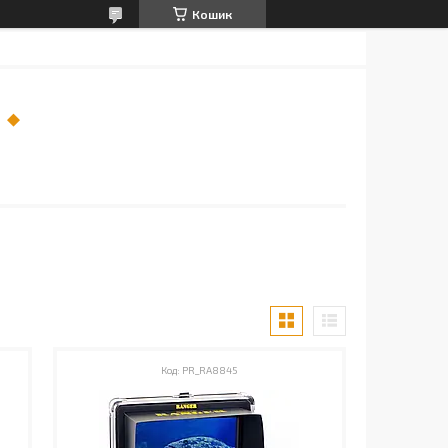
Кошик
PR_RA8845