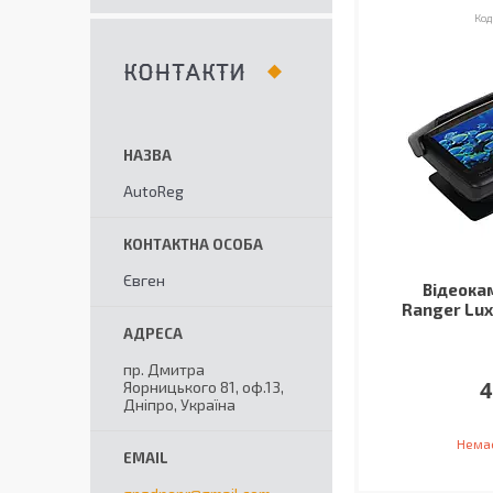
КОНТАКТИ
AutoReg
Євген
Відеока
Ranger Lux 
пр. Дмитра
4
Яорницького 81, оф.13,
Дніпро, Україна
Немає