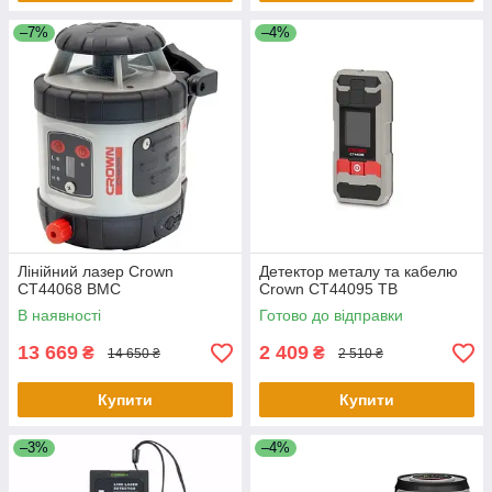
–7%
–4%
Лінійний лазер Crown
Детектор металу та кабелю
CT44068 BMC
Crown CT44095 ТВ
В наявності
Готово до відправки
13 669
2 409
₴
₴
14 650 ₴
2 510 ₴
Купити
Купити
–3%
–4%