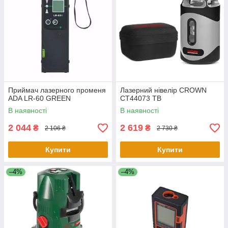
Приймач лазерного променя
Лазерний нівелір CROWN
ADA LR-60 GREEN
CT44073 TB
В наявності
В наявності
2 044
2 619
₴
₴
2 106 ₴
2 730 ₴
Купити
Купити
–4%
–4%