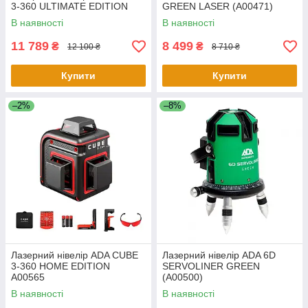
3-360 ULTIMATE EDITION
GREEN LASER (А00471)
В наявності
В наявності
11 789
8 499
₴
₴
12 100 ₴
8 710 ₴
Купити
Купити
–2%
–8%
Лазерний нівелір ADA CUBE
Лазерний нівелір ADA 6D
3-360 HOME EDITION
SERVOLINER GREEN
А00565
(А00500)
В наявності
В наявності