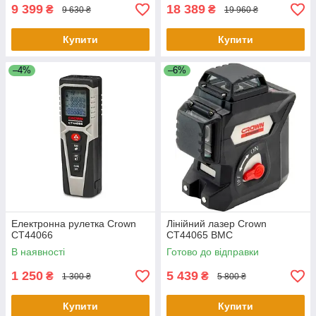
9 399
18 389
₴
₴
9 630 ₴
19 960 ₴
Купити
Купити
–4%
–6%
Електронна рулетка Crown
Лінійний лазер Crown
CT44066
СТ44065 BMC
В наявності
Готово до відправки
1 250
5 439
₴
₴
1 300 ₴
5 800 ₴
Купити
Купити