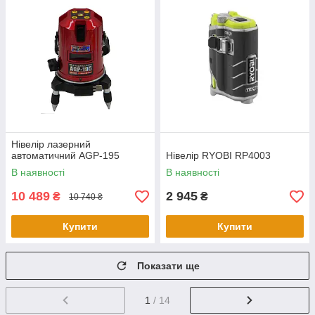
Нівелір лазерний
автоматичний AGP-195
Нівелір RYOBI RP4003
В наявності
В наявності
10 489
2 945
₴
₴
10 740 ₴
Купити
Купити
Показати ще
1
/ 14