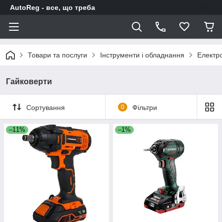
AutoReg - все, що треба
Товари та послуги
Інструменти і обладнання
Електр
Гайковерти
Сортування
0
Фільтри
–11%
–1%