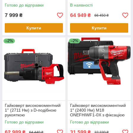
(каркас) (без акумулятору та
Готово до відправки
В наявності
зарядного пристрою)
7 999
64 949
₴
₴
66 450 ₴
Купити
Купити
–2%
–2%
Гайковерт високомоментний
Гайковерт високомоментний
1'' (2711 Нм) з D-подібною
1″ (2400 Нм) M18
рукояткою
ONEFHIWF1-0X з фіксацією
M18ONEFHIWF1D-0C FUEL
кільцем ONE-KEY™ (каркас)
Готово до відправки
Готово до відправки
(каркас) MILW (без
(без акумулятору та
акумулятору та зарядного
зарядного
62 989
31 599
₴
₴
64 440 ₴
32 330 ₴