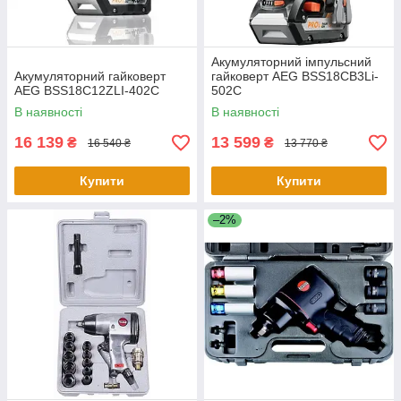
Акумуляторний імпульсний
Акумуляторний гайковерт
гайковерт AEG BSS18CB3Li-
AEG BSS18C12ZLI-402C
502C
В наявності
В наявності
16 139
13 599
₴
₴
16 540 ₴
13 770 ₴
Купити
Купити
–2%