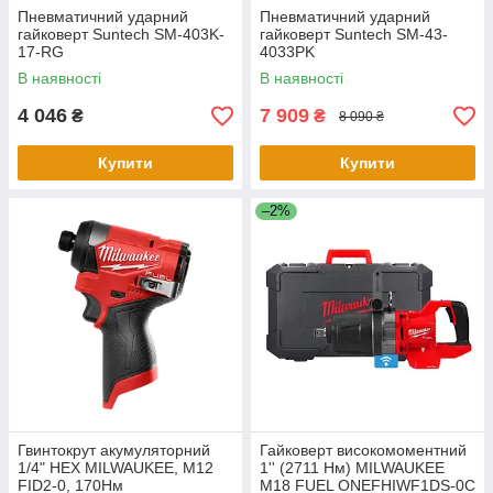
Пневматичний ударний
Пневматичний ударний
гайковерт Suntech SM-403K-
гайковерт Suntech SM-43-
17-RG
4033PK
В наявності
В наявності
4 046
7 909
₴
₴
8 090 ₴
Купити
Купити
–2%
Гвинтокрут акумуляторний
Гайковерт високомоментний
1/4" HEX MILWAUKEE, M12
1'' (2711 Нм) MILWAUKEE
FID2-0, 170Нм
M18 FUEL ONEFHIWF1DS-0C