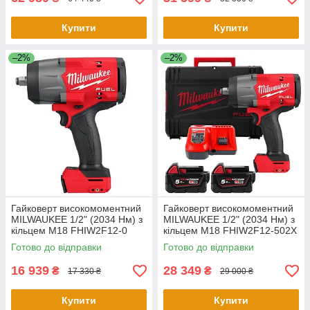
Купити
Купити
–2%
–2%
Гайковерт високомоментний
Гайковерт високомоментний
MILWAUKEE 1/2" (2034 Нм) з
MILWAUKEE 1/2" (2034 Нм) з
кільцем M18 FHIW2F12-0
кільцем M18 FHIW2F12-502X
(каркас)
(2акб+ЗУ+кейс)
Готово до відправки
Готово до відправки
16 939
28 349
₴
₴
17 330 ₴
29 000 ₴
Купити
Купити