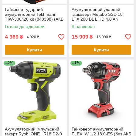
Гайковерт ударний
Акумуляторний ударний
акумуляторний Tekhmann
гайковерт Metabo SSD 18
TIW-300/i20 kit (848398) (АКБ
LTX 200 BL LiHD 4.0 Ah
та ЗП в комплекті)
(602396800) (без
Готово до відправки
В наявності
акумулятору і ЗУ)
4 369
15 909
₴
₴
4 920 ₴
16 090 ₴
Купити
Купити
–2%
–1%
Акумуляторний імпульсний
Гайковерт акумуляторний
гакерт Ryobi ONE+ R18ID2-0
FLEX IW 1/2 18.0-ES (без АКБ