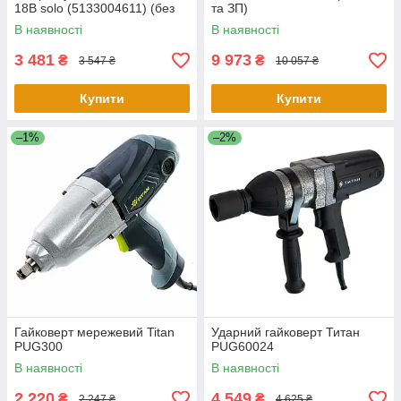
18В solo (5133004611) (без
та ЗП)
АКБ і ЗУ)
В наявності
В наявності
3 481
9 973
₴
₴
3 547 ₴
10 057 ₴
Купити
Купити
–1%
–2%
Гайковерт мережевий Titan
Ударний гайковерт Титан
PUG300
PUG60024
В наявності
В наявності
2 220
4 549
₴
₴
2 247 ₴
4 625 ₴