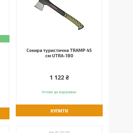
Сокира туристична TRAMP 45
см UTRA-180
1 122 ₴
Готово до відправки
КУПИТИ
RC_63-118