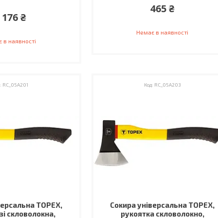
465 ₴
 176 ₴
Немає в наявності
 в наявності
RC_05A201
RC_05A203
версальна TOPEX,
Сокира універсальна TOPEX,
зі скловолокна,
рукоятка скловолокно,