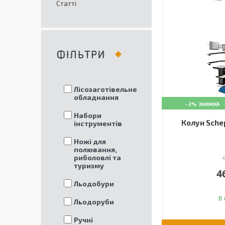
Статті
ФІЛЬТРИ
Лісозаготівельне
обладнання
–2%
Набори
Колун Sche
інструментів
Ножі для
полювання,
риболовлі та
туризму
4
Льодобури
В 
Льодоруби
Ручні