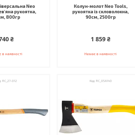
іверсальна Neo
Колун-молот Neo Tools,
ев'яна рукоятка,
рукоятка iз скловолокна,
м, 800гр
90см, 2500гр
740 ₴
1 859 ₴
 в наявності
Немає в наявності
RC_27-012
RC_05A140