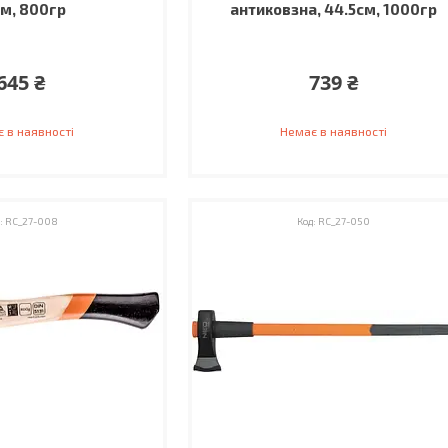
м, 800гр
антиковзна, 44.5см, 1000гр
645 ₴
739 ₴
 в наявності
Немає в наявності
RC_27-008
RC_27-050