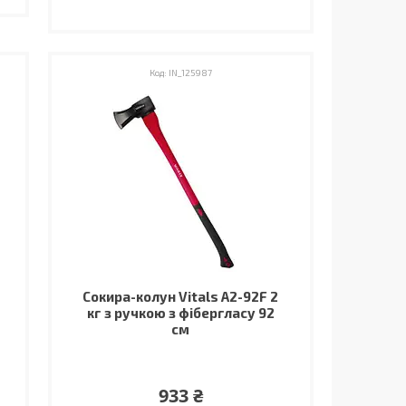
IN_125987
Сокира-колун Vitals A2-92F 2
кг з ручкою з фібергласу 92
см
933 ₴