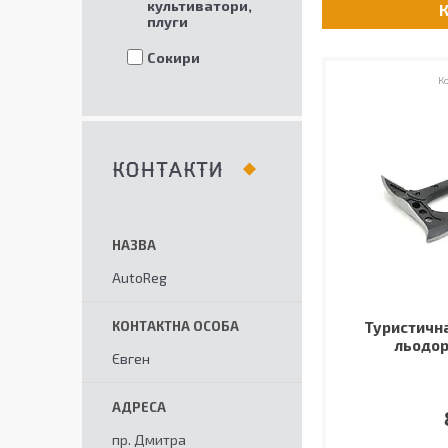
культиватори,
плуги
Сокири
КОНТАКТИ
AutoReg
Туристична
льодор
Євген
пр. Дмитра