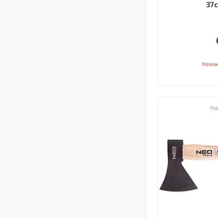
37с
Немає