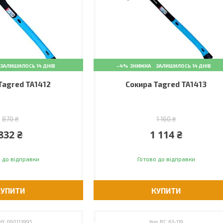
ЗАЛИШИЛОСЬ 14 ДНІВ
–4%
ЗАЛИШИЛОСЬ 14 ДНІВ
Tagred TA1412
Сокира Tagred TA1413
870 ₴
1 160 ₴
832 ₴
1 114 ₴
 до відправки
Готово до відправки
КУПИТИ
КУПИТИ
HY_090113995
RC_63-119