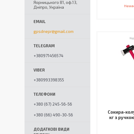
Яорницького 81, оф.13,
Немає
Дніпро, Україна
gpsdnepr@gmail.com
+380971456574
+380993398355
+380 (67) 245-56-56
Сокира-колу
+380 (66) 490-30-56
кг з ручко