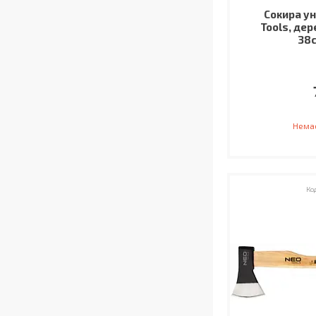
Сокира ун
Tools, дер
38с
Немає