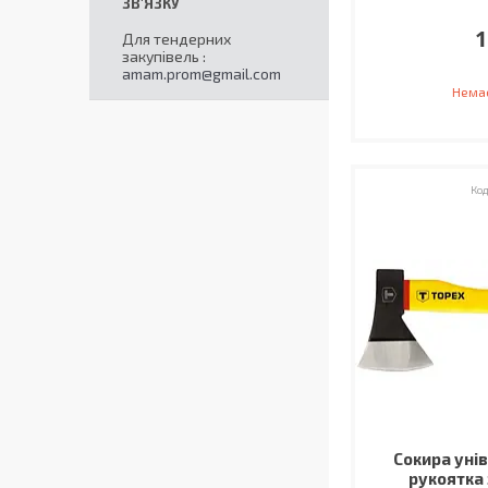
1
Для тендерних
закупівель
amam.prom@gmail.com
Немає
Сокира уні
рукоятка 