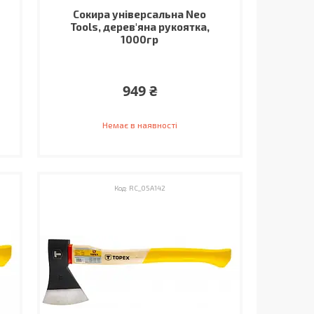
Сокира універсальна Neo
Tools, дерев'яна рукоятка,
1000гр
949 ₴
Немає в наявності
RC_05A142