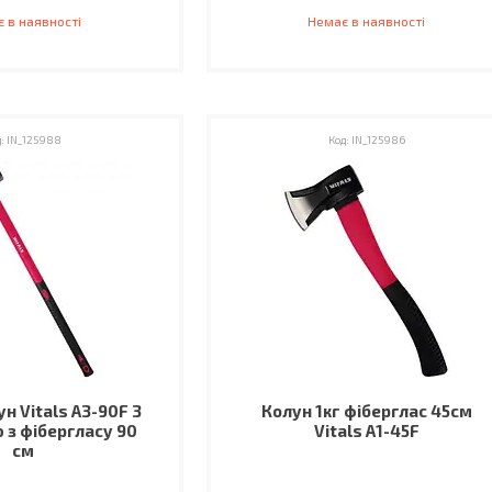
 в наявності
Немає в наявності
IN_125988
IN_125986
н Vitals A3-90F 3
Колун 1кг фіберглас 45см
ю з фібергласу 90
Vitals A1-45F
см