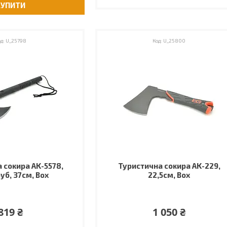
КУПИТИ
U_25798
U_25800
 сокира AK-5578,
Туристична сокира AK-229,
уб, 37см, Box
22,5см, Box
819 ₴
1 050 ₴