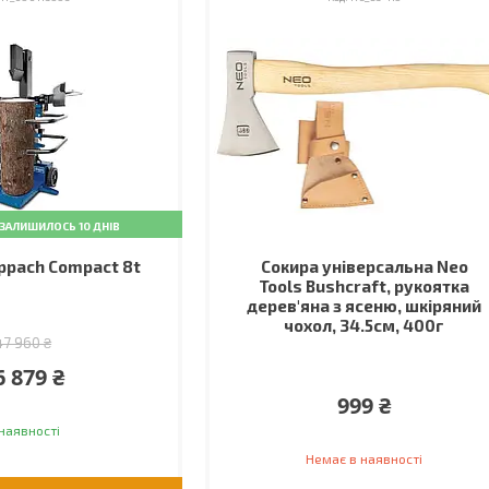
ЗАЛИШИЛОСЬ 10 ДНІВ
ppach Compact 8t
Сокира універсальна Neo
Tools Bushcraft, рукоятка
дерев'яна з ясеню, шкіряний
чохол, 34.5см, 400г
47 960 ₴
6 879 ₴
999 ₴
наявності
Немає в наявності