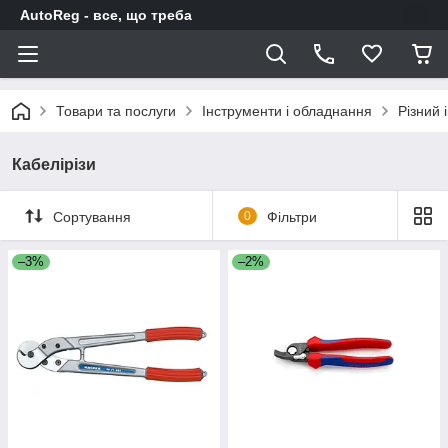
AutoReg - все, що треба
Товари та послуги
Інструменти і обладнання
Різний 
Кабелірізи
Сортування
0
Фільтри
–3%
–2%