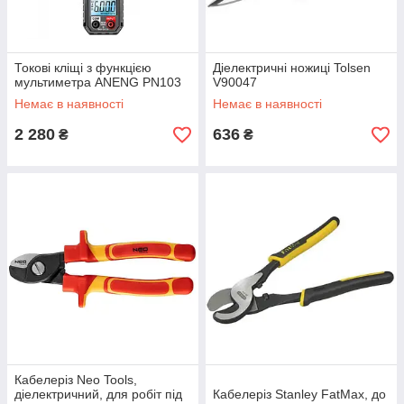
Токові кліщі з функцією
Діелектричні ножиці Tolsen
мультиметра ANENG PN103
V90047
Немає в наявності
Немає в наявності
2 280
636
₴
₴
Кабелеріз Neo Tools,
діелектричний, для робіт під
Кабелеріз Stanley FatMax, до