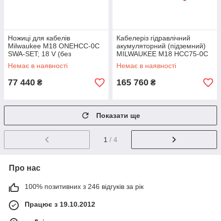
Ножиці для кабелів
Кабелеріз гідравлічний
Milwaukee M18 ONEHCC-0C
акумуляторний (підземний)
SWA-SET; 18 V (без
MILWAUKEE M18 HCC75-0C
акумулятору та зарядного
ONE-KEY (каркас)
Немає в наявності
Немає в наявності
77 440
165 760
₴
₴
Показати ще
1
/ 4
Про нас
100% позитивних з 246 відгуків за рік
Працює з 19.10.2012