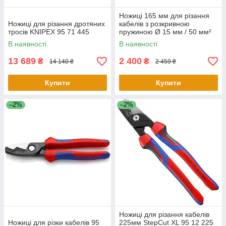
Ножиці 165 мм для різання
Ножиці для різання дротяних
кабелів з розкривною
тросів KNIPEX 95 71 445
пружиною Ø 15 мм / 50 мм²
KNIPEX 95 22 165
В наявності
В наявності
13 689
2 400
₴
₴
14 140 ₴
2 459 ₴
Купити
Купити
–2%
–2%
Ножиці для різання кабелів
Ножиці для різки кабелів 95
225мм StepCut XL 95 12 225