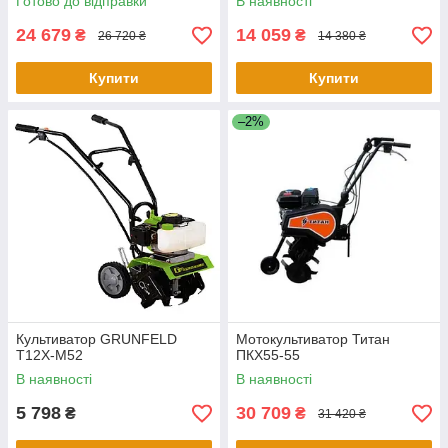
Готово до відправки
В наявності
24 679
14 059
₴
₴
26 720 ₴
14 380 ₴
Купити
Купити
–2%
Культиватор GRUNFELD
Мотокультиватор Титан
T12X-M52
ПКХ55-55
В наявності
В наявності
5 798
30 709
₴
₴
31 420 ₴