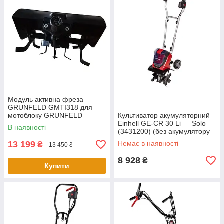
Модуль активна фреза
GRUNFELD GMTI318 для
мотоблоку GRUNFELD
Культиватор акумуляторний
GMF318, GMTI318
Einhell GE-CR 30 Li — Solo
В наявності
(3431200) (без акумулятору
та ЗП)
13 199
Немає в наявності
₴
13 450 ₴
8 928
₴
Купити