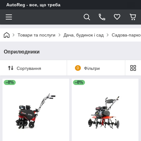
AutoReg - все, що треба
Товари та послуги
Дача, будинок і сад
Садова-парков
Оприлюдники
Сортування
0
Фільтри
–8%
–8%