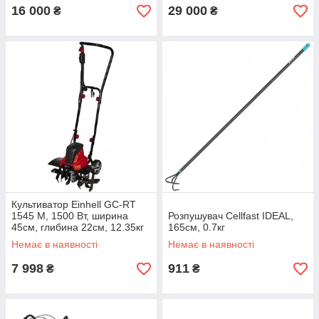
16 000
29 000
₴
₴
Культиватор Einhell GC-RT
1545 М, 1500 Вт, ширина
Розпушувач Cellfast IDEAL,
45см, глибина 22см, 12.35кг
165см, 0.7кг
Немає в наявності
Немає в наявності
7 998
911
₴
₴