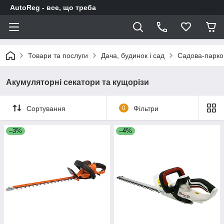
AutoReg - все, що треба
Товари та послуги
Дача, будинок і сад
Садова-парков
Акумуляторні секатори та кущорізи
Сортування
0
Фільтри
–3%
–4%