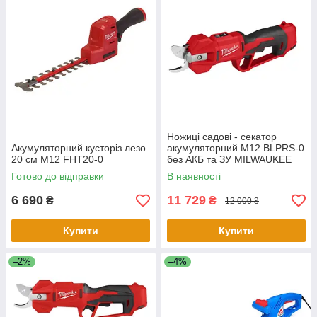
Ножиці садові - секатор
Акумуляторний кусторіз лезо
акумуляторний M12 BLPRS-0
20 см M12 FHT20-0
без АКБ та ЗУ MILWAUKEE
Готово до відправки
В наявності
6 690
11 729
₴
₴
12 000 ₴
Купити
Купити
–2%
–4%