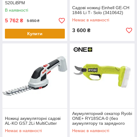
S20LiBPM
Садові ножиці Einhell GE-CH
В наявності
1846 Li Т- Solo (3410642)
5 762
Немає в наявності
₴
5 850 ₴
3 600
₴
Купити
Акумуляторний секатор Ryobi
Ножиці акумуляторні садові
ONE+ RY18SCA-0 (без
AL-KO GS7.2Li MultiCutter
акумулятору та зарядного
пристрою)
Немає в наявності
Немає в наявності