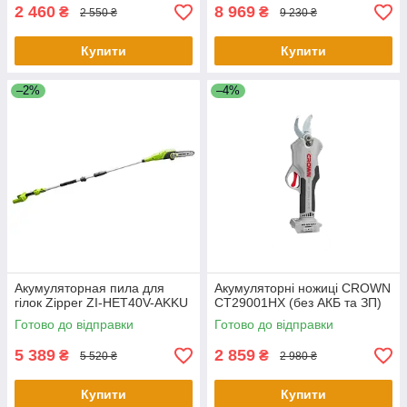
2 460
8 969
₴
₴
2 550 ₴
9 230 ₴
Купити
Купити
–2%
–4%
Акумуляторная пила для
Акумуляторні ножиці CROWN
гілок Zipper ZI-HET40V-AKKU
CT29001HX (без АКБ та ЗП)
Готово до відправки
Готово до відправки
5 389
2 859
₴
₴
5 520 ₴
2 980 ₴
Купити
Купити