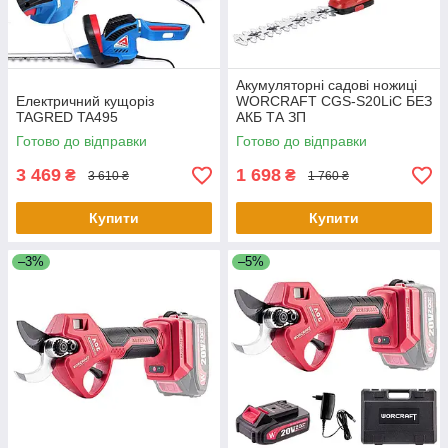
Акумуляторні садові ножиці
Електричний кущоріз
WORCRAFT CGS-S20LiC БЕЗ
TAGRED TA495
АКБ ТА ЗП
Готово до відправки
Готово до відправки
3 469
1 698
₴
₴
3 610 ₴
1 760 ₴
Купити
Купити
–3%
–5%