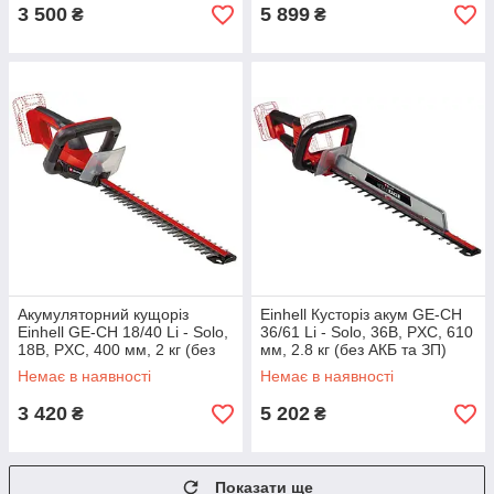
3 500
5 899
₴
₴
Акумуляторний кущоріз
Einhell Кусторіз акум GE-CH
Einhell GE-CH 18/40 Li - Solo,
36/61 Li - Solo, 36В, PXC, 610
18В, PXC, 400 мм, 2 кг (без
мм, 2.8 кг (без АКБ та ЗП)
акумулятору та зарядного
Немає в наявності
Немає в наявності
пристрою)
3 420
5 202
₴
₴
Показати ще