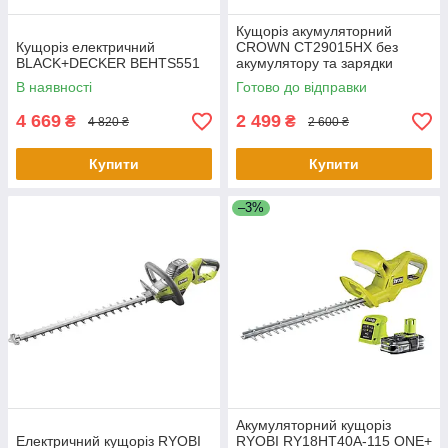
Кущоріз акумуляторний
Кущоріз електричний
CROWN CT29015HX без
BLACK+DECKER BEHTS551
акумулятору та зарядки
В наявності
Готово до відправки
4 669
2 499
₴
₴
4 820 ₴
2 600 ₴
Купити
Купити
–3%
Акумуляторний кущоріз
Електричний кущоріз RYOBI
RYOBI RY18HT40A-115 ONE+