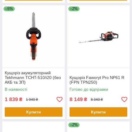
–5%
–2%
Кущоріз акумуляторний
Tekhmann TCHT-510/i20 (без
Кущоріз Faworyt Pro NP61 R
АКБ та ЗП)
(FPN TPN250)
В наявності
Готово до відправки
1 839
8 149
₴
₴
1 940 ₴
8 340 ₴
Купити
Купити
–2%