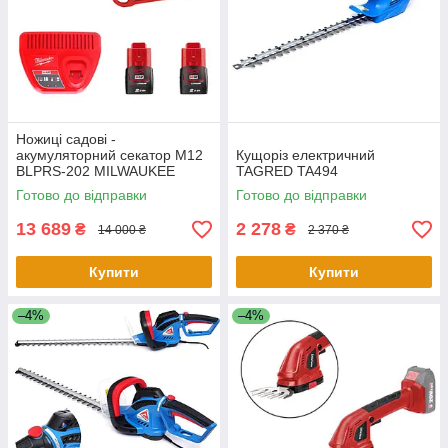
Ножиці садові -
акумуляторний секатор M12
Кущоріз електричний
BLPRS-202 MILWAUKEE
TAGRED TA494
Готово до відправки
Готово до відправки
13 689
2 278
₴
₴
14 000 ₴
2 370 ₴
Купити
Купити
–4%
–4%