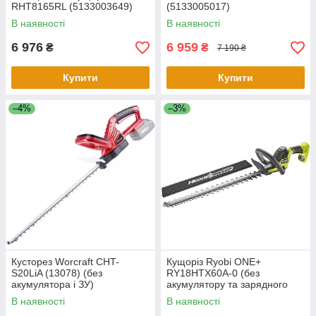
RHT8165RL (5133003649)
(5133005017)
В наявності
В наявності
6 976
6 959
₴
₴
7 190 ₴
Купити
Купити
–4%
–3%
Кусторез Worcraft CHT-
Кущоріз Ryobi ONE+
S20LiA (13078) (без
RY18HTX60A-0 (без
акумулятора і ЗУ)
акумулятору та зарядного
пристрою)
В наявності
В наявності