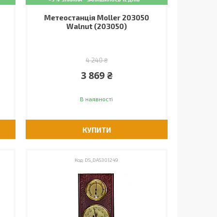
Метеостанція Moller 203050
Walnut (203050)
4 240 ₴
3 869 ₴
В наявності
КУПИТИ
DS_DAS301249