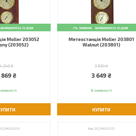
ЗАЛИШИЛОСЬ 12 ДНІВ
–7%
ЗАЛИШИЛОСЬ 12 ДНІВ
ія Moller 203052
Метеостанція Moller 203801
ny (203052)
Walnut (203801)
4 240 ₴
3 930 ₴
 869 ₴
3 649 ₴
наявності
В наявності
КУПИТИ
КУПИТИ
DS_DAS301250
DS_DAS301251