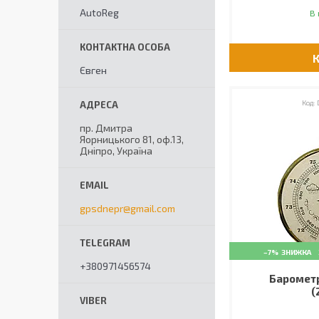
AutoReg
В 
Євген
пр. Дмитра
Яорницького 81, оф.13,
Дніпро, Україна
gpsdnepr@gmail.com
–7%
+380971456574
Барометр
(