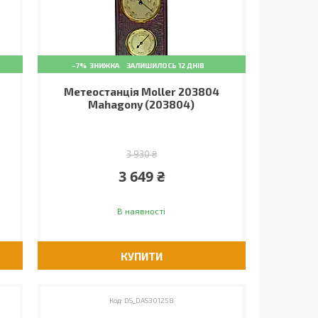
–7%
ЗАЛИШИЛОСЬ 12 ДНІВ
Метеостанція Moller 203804
Mahagony (203804)
3 930 ₴
3 649 ₴
В наявності
КУПИТИ
DS_DAS301258