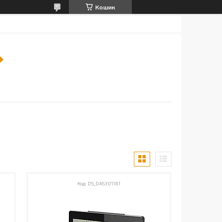
Кошик
DS_DAS301181