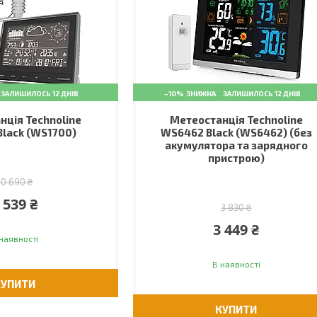
ЗАЛИШИЛОСЬ 12 ДНІВ
–10%
ЗАЛИШИЛОСЬ 12 ДНІВ
нція Technoline
Метеостанція Technoline
lack (WS1700)
WS6462 Black (WS6462) (без
акумулятора та зарядного
пристрою)
10 690 ₴
 539 ₴
3 830 ₴
3 449 ₴
наявності
В наявності
КУПИТИ
КУПИТИ