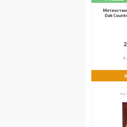
Метеостанц
Oak Countr
2
В 