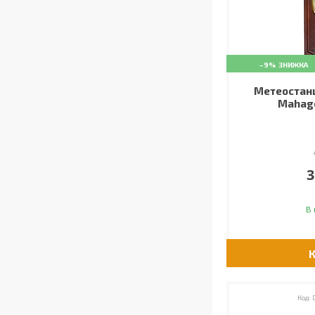
–9%
Метеостанц
Mahago
3
В 