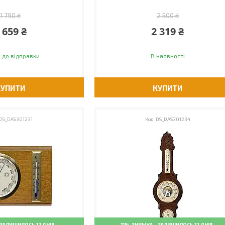
1 790 ₴
2 500 ₴
 659 ₴
2 319 ₴
 до відправки
В наявності
КУПИТИ
КУПИТИ
DS_DAS301231
DS_DAS301234
ЗАЛИШИЛОСЬ 12 ДНІВ
–11%
ЗАЛИШИЛОСЬ 12 ДНІВ