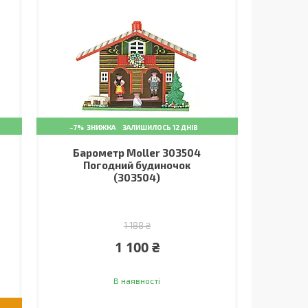
–7%
ЗАЛИШИЛОСЬ 12 ДНІВ
Барометр Moller 303504
Погодний будиночок
(303504)
1 188 ₴
1 100 ₴
В наявності