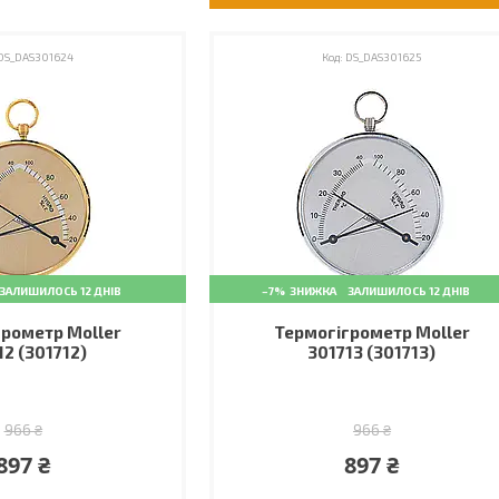
DS_DAS301624
DS_DAS301625
ЗАЛИШИЛОСЬ 12 ДНІВ
–7%
ЗАЛИШИЛОСЬ 12 ДНІВ
рометр Moller
Термогігрометр Moller
12 (301712)
301713 (301713)
966 ₴
966 ₴
897 ₴
897 ₴