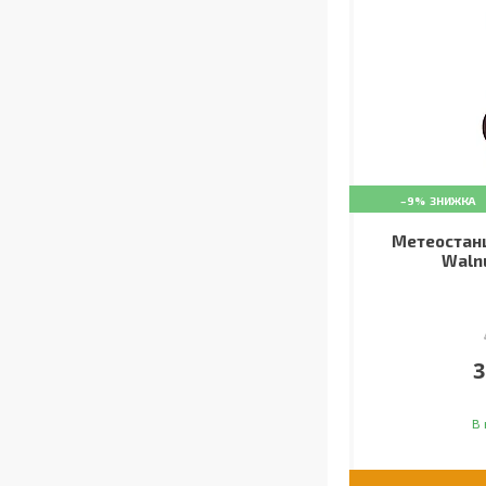
–9%
Метеостанц
Walnu
3
В 