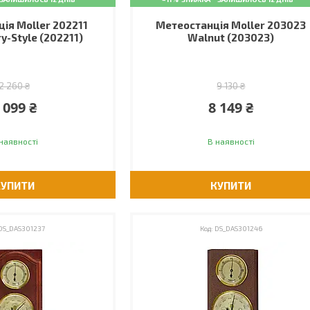
ія Moller 202211
Метеостанція Moller 203023
y-Style (202211)
Walnut (203023)
2 260 ₴
9 130 ₴
 099 ₴
8 149 ₴
наявності
В наявності
КУПИТИ
КУПИТИ
DS_DAS301237
DS_DAS301246