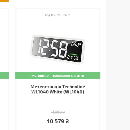
DS_DAS301774
–12%
ЗАЛИШИЛОСЬ 12 ДНІВ
Метеостанція Technoline
WL1040 White (WL1040)
11 960 ₴
10 579 ₴