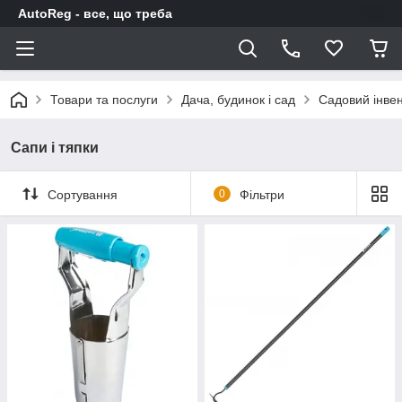
AutoReg - все, що треба
Товари та послуги
Дача, будинок і сад
Садовий інве
Сапи і тяпки
Сортування
0
Фільтри