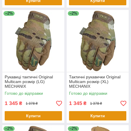
Купити
Купити
–2%
–2%
Рукавиці тактичні Original
Тактичні рукавички Original
Multicam розмір (LG)
Multicam розмір (XL)
MECHANIX
MECHANIX
Готово до відправки
Готово до відправки
1 345
1 345
₴
₴
1 378 ₴
1 378 ₴
Купити
Купити
–2%
–2%