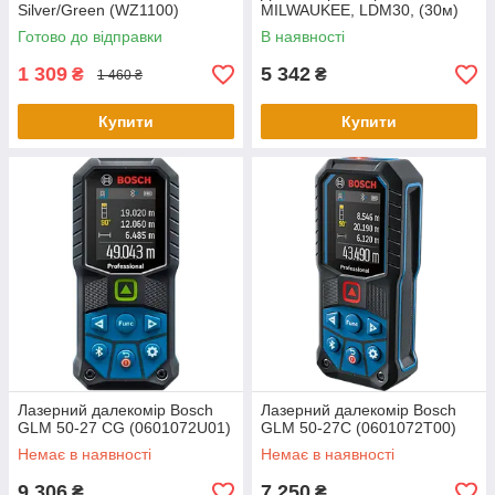
Silver/Green (WZ1100)
MILWAUKEE, LDM30, (30м)
Готово до відправки
В наявності
1 309
5 342
₴
₴
1 460 ₴
Купити
Купити
Лазерний далекомір Bosch
Лазерний далекомір Bosch
GLM 50-27 CG (0601072U01)
GLM 50-27C (0601072T00)
Немає в наявності
Немає в наявності
9 306
7 250
₴
₴