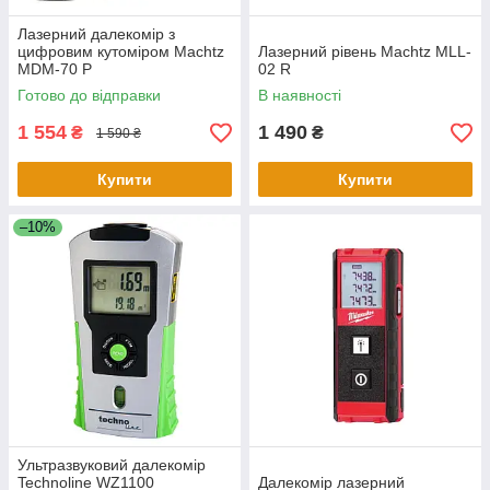
Лазерний далекомір з
цифровим кутоміром Machtz
Лазерний рівень Machtz MLL-
MDM-70 P
02 R
Готово до відправки
В наявності
1 554
1 490
₴
₴
1 590 ₴
Купити
Купити
–10%
Ультразвуковий далекомір
Technoline WZ1100
Далекомір лазерний