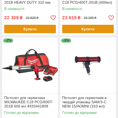
201B HEAVY DUTY 310 мм
C18 PCG/400T-201B (400мл)
4933441310
(ЗУ+1акк.Х2Ач+сумка)
В наявності
В наявності
22 309
23 619
₴
₴
22 820 ₴
24 160 ₴
Купити
Купити
–2%
–5%
Пістолет для герметика
Пістолет для герметиків в
MILWAUKEE C18 PCG/600T-
твердій упаковці SAM/3-С
201B 600 мл 4933441808
NEW 15/AOMNI (310 мл)
Готово до відправки
Готово до відправки