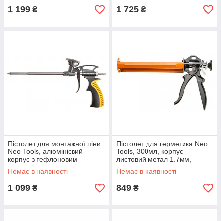
1 199
1 725
₴
₴
Пістолет для монтажної піни
Пістолет для герметика Neo
Neo Tools, алюмінієвий
Tools, 300мл, корпус
корпус з тефлоновим
листовий метал 1.7мм,
покриттям, 344мм
робоча частина 240мм
Немає в наявності
Немає в наявності
1 099
849
₴
₴