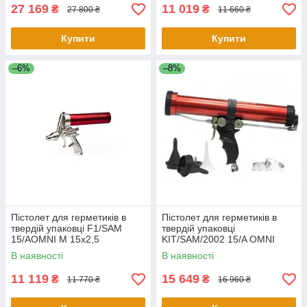
27 169
11 019
₴
₴
27 800 ₴
11 660 ₴
Купити
Купити
–6%
–8%
Пістолет для герметиків в
Пістолет для герметиків в
твердій упаковці F1/SAM
твердій упаковці
15/AOMNI M 15x2,5
KIT/SAM/2002 15/A OMNI
(400 мл)
В наявності
В наявності
11 119
15 649
₴
₴
11 770 ₴
16 960 ₴