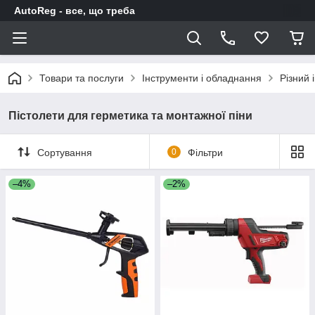
AutoReg - все, що треба
Товари та послуги
Інструменти і обладнання
Різний 
Пістолети для герметика та монтажної піни
Сортування
0
Фільтри
–4%
–2%