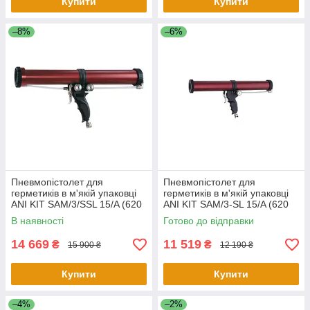
Купити
Купити
–8%
–6%
Пневмопістолет для
Пневмопістолет для
герметиків в м'якій упаковці
герметиків в м'якій упаковці
ANI KIT SAM/3/SSL 15/A (620
ANI KIT SAM/3-SL 15/A (620
мл)
мл)
В наявності
Готово до відправки
14 669
11 519
₴
₴
15 900 ₴
12 190 ₴
Купити
Купити
–4%
–2%