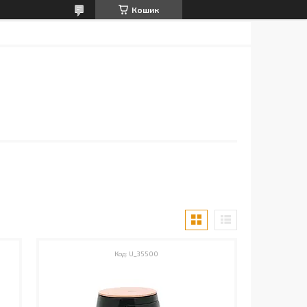
Кошик
U_35500