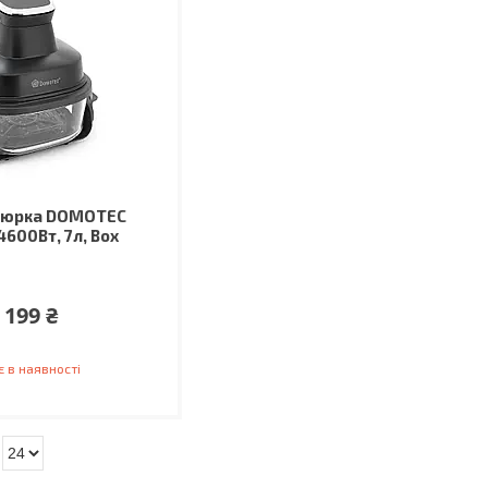
тюрка DOMOTEC
4600Вт, 7л, Box
 199 ₴
 в наявності