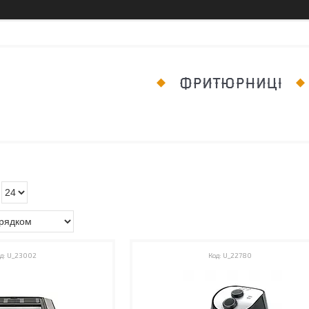
ФРИТЮРНИЦІ
U_23002
U_22780