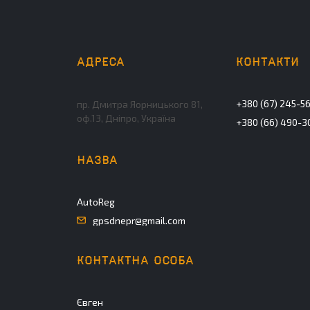
+380 (67) 245-5
пр. Дмитра Яорницького 81,
оф.13, Дніпро, Україна
+380 (66) 490-3
AutoReg
gpsdnepr@gmail.com
Євген