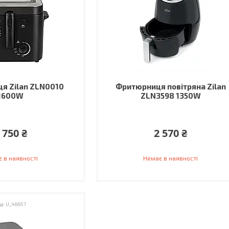
я Zilan ZLN0010
Фритюрниця повітряна Zilan
1600W
ZLN3598 1350W
 750 ₴
2 570 ₴
 в наявності
Немає в наявності
U_46657