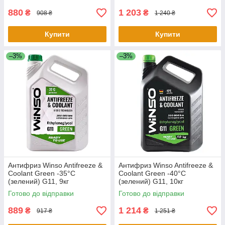
880
1 203
₴
₴
908 ₴
1 240 ₴
Купити
Купити
–3%
–3%
Антифриз Winso Antifreeze &
Антифриз Winso Antifreeze &
Coolant Green -35°C
Coolant Green -40°C
(зелений) G11, 9кг
(зелений) G11, 10кг
Готово до відправки
Готово до відправки
889
1 214
₴
₴
917 ₴
1 251 ₴