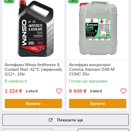
–3%
–8%
Антифриз Winso Antifreeze &
Антифриз концентрат
Coolant Red -42°C (червоний)
Comma Xstream G48 AF
G12+, 10кг
CONC 20л
В наявності
Готово до відправки
1 224
8 949
₴
₴
1 262 ₴
9 680 ₴
Купити
Купити
Показати ще