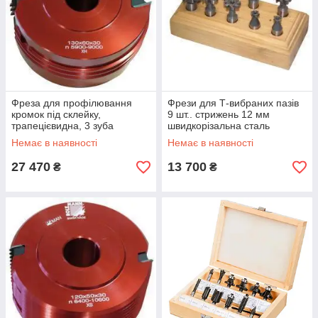
Фреза для профілювання
Фрези для Т-вибраних пазів
кромок під склейку,
9 шт.. стрижень 12 мм
трапецієвидна, 3 зуба
швидкорізальна сталь
Holzmann TVF130Z2 3Z
Holzmann TNF9TLG
Немає в наявності
Немає в наявності
27 470
13 700
₴
₴