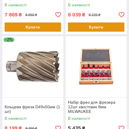
В наявності
В наявності
7 869
8 039
₴
₴
8 050 ₴
8 220 ₴
Купити
Купити
–2%
Набір фрез для фрезера
Кільцева фреза D49х50мм (1
12шт хвостовик 8мм
шт)
MILWAUKEE
В наявності
В наявності
8 199
5 435
₴
₴
8 390 ₴