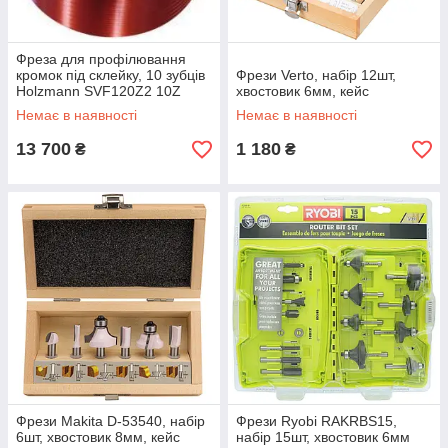
Фреза для профілювання
кромок під склейку, 10 зубців
Фрези Verto, набір 12шт,
Holzmann SVF120Z2 10Z
хвостовик 6мм, кейс
Немає в наявності
Немає в наявності
13 700
1 180
₴
₴
Фрези Makita D-53540, набір
Фрези Ryobi RAKRBS15,
6шт, хвостовик 8мм, кейс
набір 15шт, хвостовик 6мм