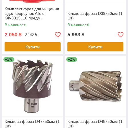
Комплект фрез для чищення
сідел форсунок Alloid
Кільцева фреза D39х50мм (1
КФ-3015, 10 предм.
шт)
В наявності
В наявності
2 050
5 983
₴
₴
2 142 ₴
Купити
Купити
–2%
–2%
Кільцева фреза D47х50мм (1
Кільцева фреза D48х50мм (1
шт)
шт)