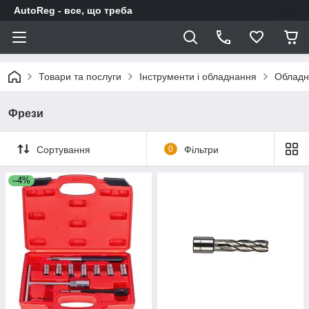
AutoReg - все, що треба
Товари та послуги
Інструменти і обладнання
Обладн
Фрези
Сортування
0
Фільтри
–4%