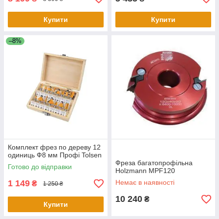
Купити
Купити
–8%
Комплект фрез по дереву 12
одиниць Ф8 мм Профі Tolsen
Фреза багатопрофільна
Готово до відправки
Holzmann MPF120
1 149
Немає в наявності
₴
1 250 ₴
10 240
₴
Купити