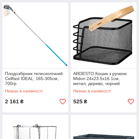
Плодозбірник телескопічний
ARDESTO Кошик з ручкою
Cellfast IDEAL, 165-305см,
Midori 24х23.5х16.1см,
700гр
метал, дерево, чорний
Немає в наявності
Немає в наявності
2 161
525
₴
₴