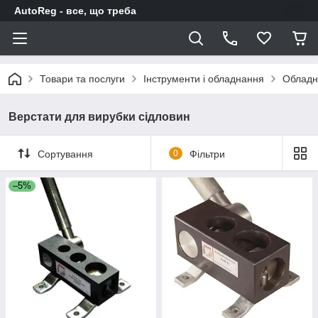
AutoReg - все, що треба
Товари та послуги
Інструменти і обладнання
Обладн
Верстати для вирубки сідловин
Сортування
0
Фільтри
–5%