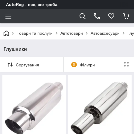
AutoReg - все, що треба
Товари та послуги
Автотовари
Автоаксесуари
Гл
Глушники
Сортування
0
Фільтри