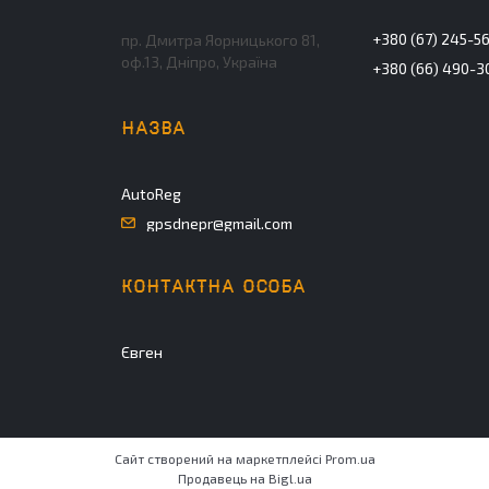
+380 (67) 245-5
пр. Дмитра Яорницького 81,
оф.13, Дніпро, Україна
+380 (66) 490-3
AutoReg
gpsdnepr@gmail.com
Євген
Сайт створений на маркетплейсі
Prom.ua
Продавець на Bigl.ua