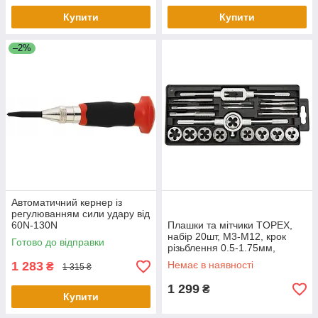
Купити
Купити
–2%
Автоматичний кернер із
регулюванням сили удару від
60N-130N
Плашки та мітчики TOPEX,
набір 20шт, M3-M12, крок
Готово до відправки
різьблення 0.5-1.75мм,
вольфрамова сталь
1 283
Немає в наявності
₴
1 315 ₴
1 299
₴
Купити