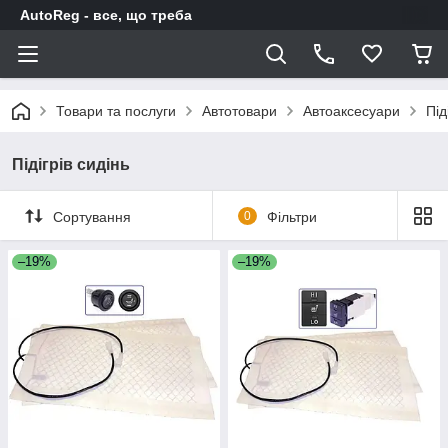
AutoReg - все, що треба
Товари та послуги
Автотовари
Автоаксесуари
Під
Підігрів сидінь
Сортування
0
Фільтри
–19%
–19%