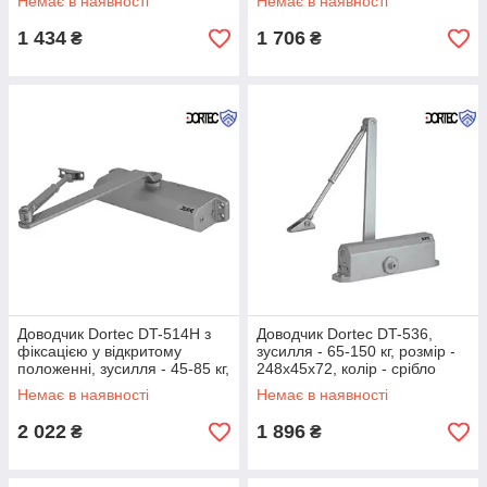
Немає в наявності
Немає в наявності
+50°C
1 434
1 706
₴
₴
Доводчик Dortec DT-514H з
Доводчик Dortec DT-536,
фіксацією у відкритому
зусилля - 65-150 кг, розмір -
положенні, зусилля - 45-85 кг,
248x45x72, колір - срібло
розмір - 248x45x72, колір -
Немає в наявності
Немає в наявності
срібло
2 022
1 896
₴
₴