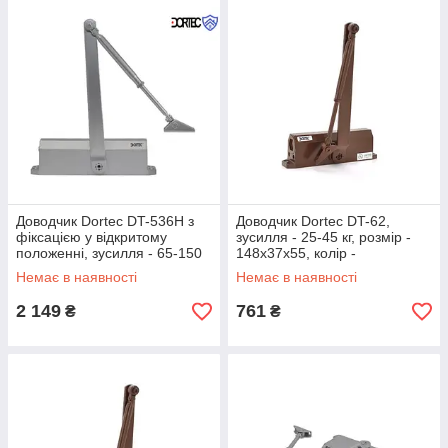
Доводчик Dortec DT-536H з
Доводчик Dortec DT-62,
фіксацією у відкритому
зусилля - 25-45 кг, розмір -
положенні, зусилля - 65-150
148x37x55, колір -
кг, розмір - 248x45x72, колір -
коричневий
Немає в наявності
Немає в наявності
срібло
2 149
761
₴
₴