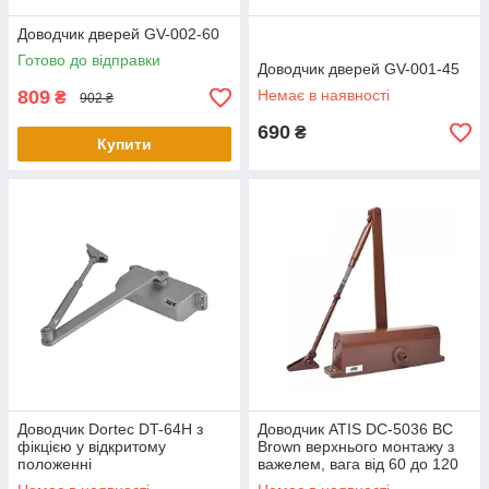
Доводчик дверей GV-002-60
Готово до відправки
Доводчик дверей GV-001-45
809
Немає в наявності
₴
902 ₴
690
₴
Купити
Доводчик Dortec DT-64H з
Доводчик ATIS DC-5036 BC
фікцією у відкритому
Brown верхнього монтажу з
положенні
важелем, вага від 60 до 120
кг, температура від -30°C до