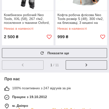
Комбінезон робочий Neo
Кофта робоча флісова Neo
Tools, XXL (58), 267 г/м2,
Tools розмір S (48), 300 г/м2,
посилення з тканини Oxford,
на блискавці, 3 кишені на
світлоповертаючі елементи,
блискавці, сіра
Немає в наявності
Немає в наявності
відсіки для наколінників,
2 500
999
₴
₴
Показати ще
1
/ 11
Про нас
100% позитивних з 247 відгуків за рік
Працює з 19.10.2012
м. Дніпро