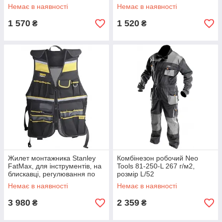
світловідбиваючі елементи,
світлоповертаючі елементи,
Немає в наявності
Немає в наявності
потрійні шви, міцні кишені,
потрійні шви, міцні
1 570
1 520
₴
₴
Жилет монтажника Stanley
Комбінезон робочий Neo
FatMax, для інструментів, на
Tools 81-250-L 267 г/м2,
блискавці, регулювання по
розмір L/52
ширині, 47х7х58см
Немає в наявності
Немає в наявності
3 980
2 359
₴
₴