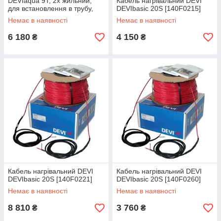
DEVIaqua 9T, 2х жильний,
Кабель нагрівальний DEVI
для встановлення в трубу,
DEVIbasic 20S [140F0215]
25W, 3м, 230V
Немає в наявності
Немає в наявності
6 180
4 150
₴
₴
Кабель нагрівальний DEVI
Кабель нагрівальний DEVI
DEVIbasic 20S [140F0221]
DEVIbasic 20S [140F0260]
Немає в наявності
Немає в наявності
8 810
3 760
₴
₴