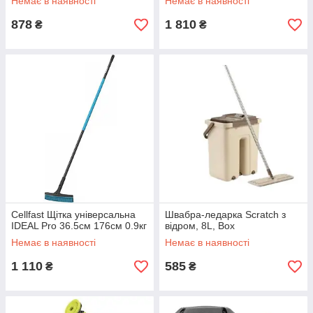
Немає в наявності
Немає в наявності
878
1 810
₴
₴
Cellfast Щітка універсальна
Швабра-ледарка Scratch з
IDEAL Pro 36.5см 176см 0.9кг
відром, 8L, Box
Немає в наявності
Немає в наявності
1 110
585
₴
₴