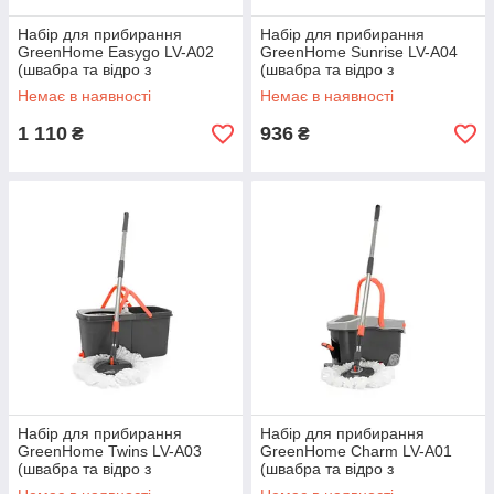
Набір для прибирання
Набір для прибирання
GreenHome Easygo LV-A02
GreenHome Sunrise LV-A04
(швабра та відро з
(швабра та відро з
автовіджимом), Q6
автовіджимом), Q6
Немає в наявності
Немає в наявності
1 110
936
₴
₴
Набір для прибирання
Набір для прибирання
GreenHome Twins LV-A03
GreenHome Charm LV-A01
(швабра та відро з
(швабра та відро з
автовіджимом), Q6
автовіджимом), Q4