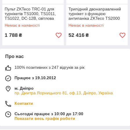
Пульт ZKTeco TRC-01 для
Трипідний двонаправлений
турнікетів TS1000, TS1011,
турнікет з функцією
TS1022, DC-12В, світлова
антипаніка ZKTeco TS2000
індикація, розмір - 47 x 188 x
Pro, ширина - 500 мм
Немає в наявності
Немає в наявності
137 мм
1 788
52 416
₴
₴
Про нас
100% позитивних з 247 відгуків за рік
Працює з 19.10.2012
м. Дніпро
пр. Дмитра Яорницького 81, оф.13, Дніпро, Україна
Контакти
Сьогодні працює з 10:00 до 17:00
Показати весь графік роботи