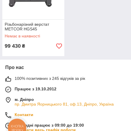
Різьбонарізний верстат
METCOR HGS45
Немає в наявності
99 430
₴
Про нас
100% позитивних з 245 відгуків за рік
Працює з 19.10.2012
м. Дніпро
пр. Дмитра Яорницького 81, оф.13, Дніпро, Україна
Контакти
Сьогодні працює з 09:00 до 19:00
КНОПКА
Показати весь графік роботи
ЗВ'ЯЗКУ