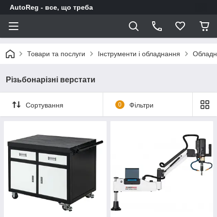
AutoReg - все, що треба
Товари та послуги
Інструменти і обладнання
Обладн
Різьбонарізні верстати
Сортування
0
Фільтри