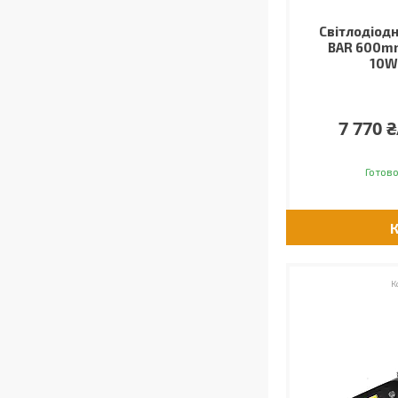
Світлодіодн
BAR 600m
10W
7 770 
Готово