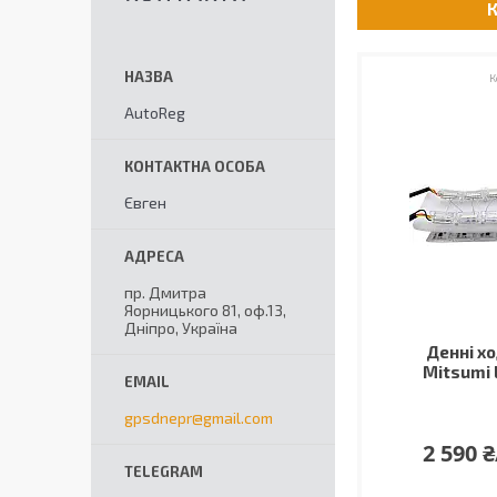
AutoReg
Євген
пр. Дмитра
Яорницького 81, оф.13,
Дніпро, Україна
Денні хо
Mitsumi 
gpsdnepr@gmail.com
2 590 