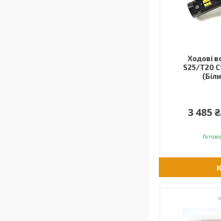
Ходові в
S25/T20 C
(Біл
3 485 
Готово