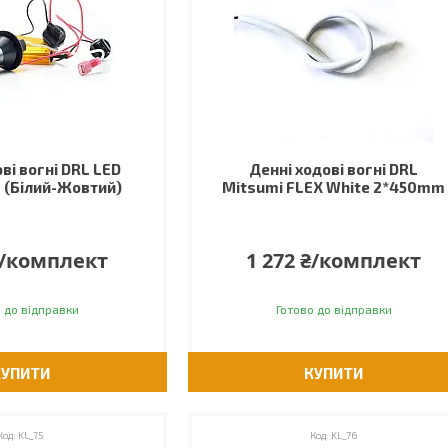
ві вогні DRL LED
Денні ходові вогні DRL
0 (Білий-Жовтий)
Mitsumi FLEX White 2*450mm
₴/комплект
1 272 ₴/комплект
 до відправки
Готово до відправки
КУПИТИ
КУПИТИ
KL_75
KL_76