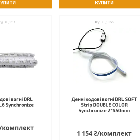
КУПИТИ
КУПИТИ
KL_1617
KL_1866
дові вогні DRL
Денні ходові вогні DRL SOFT
L6 Synchronize
Strip DOUBLE COLOR
Synchronize 2*450mm
₴/комплект
1 154 ₴/комплект