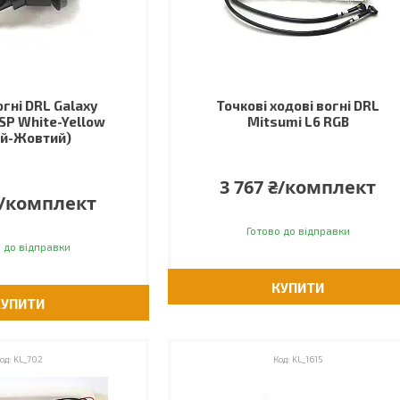
огні DRL Galaxy
Точкові ходові вогні DRL
SP White-Yellow
Mitsumi L6 RGB
ий-Жовтий)
3 767 ₴/комплект
₴/комплект
Готово до відправки
 до відправки
КУПИТИ
КУПИТИ
KL_702
KL_1615