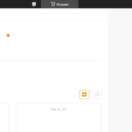
Кошик
І
KL_701