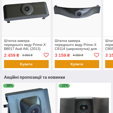
Штатна камера
Штатна камера
Шта
переднього виду Prime-X
переднього виду Prime-X
пере
B8017 Audi A4L (2013)
C8114 (ширококутна) для
С805
Audi A6/A6L 2016-2017
Audi
2 459
3 159
3 1
₴
₴
3 050 ₴
4 050 ₴
(Original)
Купити
Купити
Акційні пропозиції та новинки
–39%
–22%