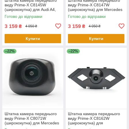
Штатна камера переднього
Штатна камера переднього
виду Prime-X C8145W
виду Prime-X C8147W
(ширококутна) для Audi A4,
(ширококутна) для Mercedes
A4L 2017-2018
E-class 2016-2019
Готово до відправки
Готово до відправки
3 159
3 159
₴
₴
4 050 ₴
4 050 ₴
Купити
Купити
–22%
–22%
Штатна камера переднього
Штатна камера переднього
виду Prime-X С8071W
виду Prime-X C8162W
(ширококутна) для Mercedes
(ширококутна) для
S-Class W222, V222, X222
Volkswagen Tiguan L 2016