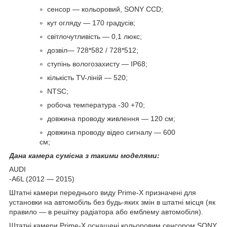
сенсор — кольоровий, SONY CCD;
кут огляду — 170 градусів;
світлочутливість — 0,1 люкс;
дозвіл— 728*582 / 728*512;
ступінь вологозахисту — IP68;
кількість TV-ліній — 520;
NTSC;
робоча температура -30 +70;
довжина проводу живлення — 120 см;
довжина проводу відео сигналу — 600
см;
Дана камера сумісна з такими моделями:
AUDI
-A6L (2012 — 2015)
Штатні камери переднього виду Prime-X призначені для
установки на автомобіль без будь-яких змін в штатні місця (як
правило — в решітку радіатора або емблему автомобіля).
Штатні камери Prime-X оснащені кольоровим сенсором SONY