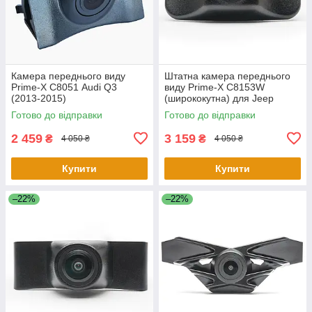
Камера переднього виду
Штатна камера переднього
Prime-X С8051 Audi Q3
виду Prime-X C8153W
(2013-2015)
(ширококутна) для Jeep
Cherokee 2016-2018
Готово до відправки
Готово до відправки
2 459
3 159
₴
₴
4 050 ₴
4 050 ₴
Купити
Купити
–22%
–22%