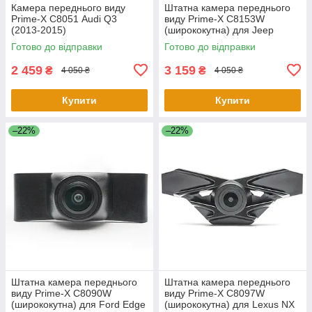
Камера переднього виду
Штатна камера переднього
Prime-X С8051 Audi Q3
виду Prime-X C8153W
(2013-2015)
(ширококутна) для Jeep
Cherokee 2016-2018
Готово до відправки
Готово до відправки
2 459
3 159
₴
₴
4 050 ₴
4 050 ₴
Купити
Купити
–22%
–22%
Штатна камера переднього
Штатна камера переднього
виду Prime-X C8090W
виду Prime-X C8097W
(ширококутна) для Ford Edge
(ширококутна) для Lexus NX