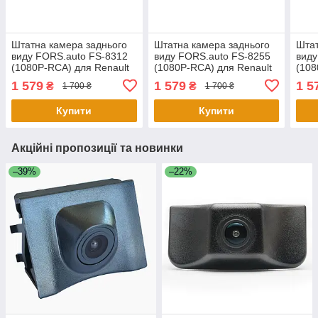
Штатна камера заднього
Штатна камера заднього
Штат
виду FORS.auto FS-8312
виду FORS.auto FS-8255
виду
(1080P-RCA) для Renault
(1080P-RCA) для Renault
(108
Clio III 2005-2014/Duster
Clio III 2005-2014/Duster
Clio
1 579
1 579
1 5
₴
₴
1 700 ₴
1 700 ₴
2011+/Fluence 2009-
2011+/Fluence 2009-
2011
2017/Captur
2017/Captur
2017
Купити
Купити
Акційні пропозиції та новинки
–39%
–22%