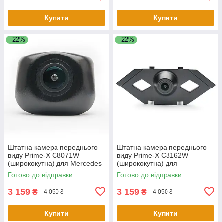
Купити
Купити
–22%
–22%
Штатна камера переднього
Штатна камера переднього
виду Prime-X С8071W
виду Prime-X C8162W
(ширококутна) для Mercedes
(ширококутна) для
S-Class W222, V222, X222
Volkswagen Tiguan L 2016
Готово до відправки
Готово до відправки
2015-2017
2017
3 159
3 159
₴
₴
4 050 ₴
4 050 ₴
Купити
Купити