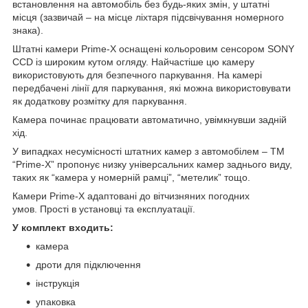
встановлення на автомобіль без будь-яких змін, у штатні
місця (зазвичай – на місце ліхтаря підсвічування номерного
знака).
Штатні камери Prime-X оснащені кольоровим сенсором SONY
CCD із широким кутом огляду. Найчастіше цю камеру
використовують для безпечного паркування. На камері
передбачені лінії для паркування, які можна використовувати
як додаткову розмітку для паркування.
Камера починає працювати автоматично, увімкнувши задній
хід.
У випадках несумісності штатних камер з автомобілем – TM
“Prime-X” пропонує низку універсальних камер заднього виду,
таких як “камера у номерній рамці”, “метелик” тощо.
Камери Prime-X адаптовані до вітчизняних погодних
умов. Прості в установці та експлуатації.
У комплект входить:
камера
дроти для підключення
інструкція
упаковка