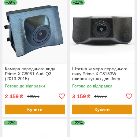
–39%
–22%
Камера переднього виду
Штатна камера переднього
Prime-X С8051 Audi Q3
виду Prime-X C8153W
(2013-2015)
(ширококутна) для Jeep
Cherokee 2016-2018
Готово до відправки
Готово до відправки
2 459
3 159
₴
₴
4 050 ₴
4 050 ₴
Купити
Купити
–22%
–22%