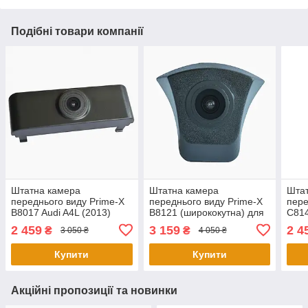
Подібні товари компанії
Штатна камера
Штатна камера
Шта
переднього виду Prime-X
переднього виду Prime-X
пере
B8017 Audi A4L (2013)
B8121 (ширококутна) для
C814
Audi A1, A2, A3, A4, A5, A6,
2017
2 459
3 159
2 4
₴
₴
3 050 ₴
4 050 ₴
A8, TT, Q3, Q5, Q7
Купити
Купити
Акційні пропозиції та новинки