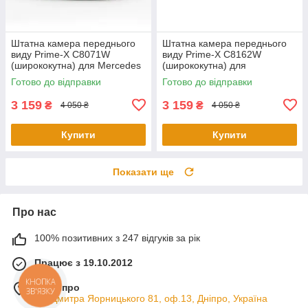
Штатна камера переднього
Штатна камера переднього
виду Prime-X С8071W
виду Prime-X C8162W
(ширококутна) для Mercedes
(ширококутна) для
S-Class W222, V222, X222
Volkswagen Tiguan L 2016
Готово до відправки
Готово до відправки
2015-2017
2017
3 159
3 159
₴
₴
4 050 ₴
4 050 ₴
Купити
Купити
Показати ще
Про нас
100% позитивних з 247 відгуків за рік
Працює з 19.10.2012
КНОПКА
м. Дніпро
ЗВ'ЯЗКУ
пр. Дмитра Яорницького 81, оф.13, Дніпро, Україна