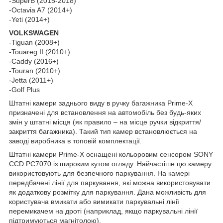
-SuperB (2015-2018)
-Octavia A7 (2014+)
-Yeti (2014+)
VOLKSWAGEN
-Tiguan (2008+)
-Touareg II (2010+)
-Caddy (2016+)
-Touran (2010+)
-Jetta (2011+)
-Golf Plus
Штатні камери заднього виду в ручку багажника Prime-X
призначені для встановлення на автомобіль без будь-яких
змін у штатні місця (як правило – на місце ручки відкриття/
закриття багажника). Такий тип камер встановлюється на
заводі виробника в топовій комплектації.
Штатні камери Prime-X оснащені кольоровим сенсором SONY
CCD PC7070 із широким кутом огляду. Найчастіше цю камеру
використовують для безпечного паркування. На камері
передбачені лінії для паркування, які можна використовувати
як додаткову розмітку для паркування. Дана можливість для
користувача вмикати або вимикати паркувальні лінії
перемикачем на дроті (наприклад, якщо паркувальні лінії
підтримуються магнітолою).