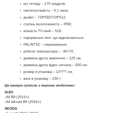
кут огляду – 170 градусів;
світлочутливість – 0,1 люкс;
дозвіл – 728*582/728*512;
ступінь вологозахисту – IP68;
кількість TV-ліній – 520;
паркувальні лінії, що відключаються;
PAL/NTSC – перемикання;
робоча температура – -30+70;
довжина дроту живлення – 120 см;
довжина дроту відео сигналу – 600 см;
розмір в упаковці – 13*7*7 см;
вага в упаковці – 230 г;
Ця камера сумісна з такими моделями:
AUDI
-A4 B9 (2015+)
-A4 allroad B9 (2016+)
SKODA