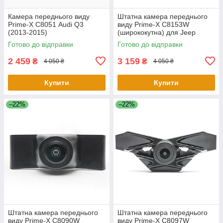
Камера переднього виду
Штатна камера переднього
Prime-X С8051 Audi Q3
виду Prime-X C8153W
(2013-2015)
(ширококутна) для Jeep
Cherokee 2016-2018
Готово до відправки
Готово до відправки
2 459
3 159
₴
₴
4 050 ₴
4 050 ₴
Купити
Купити
–22%
–22%
Штатна камера переднього
Штатна камера переднього
виду Prime-X C8090W
виду Prime-X C8097W