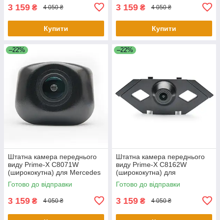
3 159
3 159
₴
₴
4 050 ₴
4 050 ₴
Купити
Купити
–22%
–22%
Штатна камера переднього
Штатна камера переднього
виду Prime-X С8071W
виду Prime-X C8162W
(ширококутна) для Mercedes
(ширококутна) для
S-Class W222, V222, X222
Volkswagen Tiguan L 2016
Готово до відправки
Готово до відправки
2015-2017
2017
3 159
3 159
₴
₴
4 050 ₴
4 050 ₴