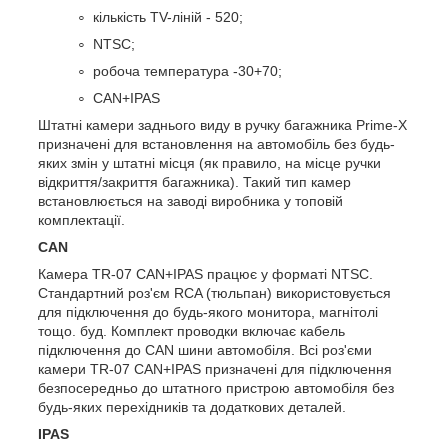
кількість TV-ліній - 520;
NTSC;
робоча температура -30+70;
CAN+IPAS
Штатні камери заднього виду в ручку багажника Prime-X
призначені для встановлення на автомобіль без будь-
яких змін у штатні місця (як правило, на місце ручки
відкриття/закриття багажника). Такий тип камер
встановлюється на заводі виробника у топовій
комплектації.
CAN
Камера TR-07 CAN+IPAS працює у форматі NTSC.
Стандартний роз'єм RCA (тюльпан) використовується
для підключення до будь-якого монитора, магнітолі
тощо. буд. Комплект проводки включає кабель
підключення до CAN шини автомобіля. Всі роз'єми
камери TR-07 CAN+IPAS призначені для підключення
безпосередньо до штатного пристрою автомобіля без
будь-яких перехідників та додаткових деталей.
IPAS