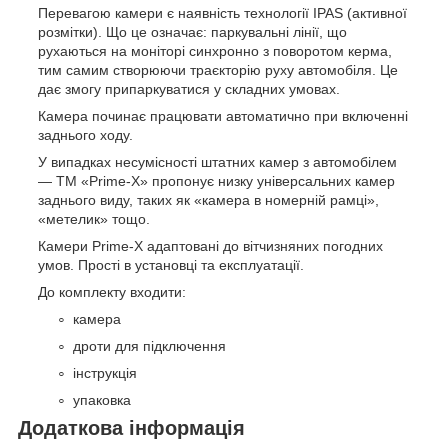
Перевагою камери є наявність технології IPAS (активної
розмітки). Що це означає: паркувальні лінії, що
рухаються на моніторі синхронно з поворотом керма,
тим самим створюючи траєкторію руху автомобіля. Це
дає змогу припаркуватися у складних умовах.
Камера починає працювати автоматично при включенні
заднього ходу.
У випадках несумісності штатних камер з автомобілем
— TM «Prime-X» пропонує низку універсальних камер
заднього виду, таких як «камера в номерній рамці»,
«метелик» тощо.
Камери Prime-X адаптовані до вітчизняних погодних
умов. Прості в установці та експлуатації.
До комплекту входити:
камера
дроти для підключення
інструкція
упаковка
Додаткова інформація