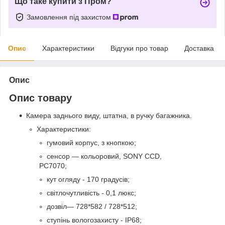
Що таке купити з Пром?
Замовлення під захистом
Опис
Характеристики
Відгуки про товар
Доставка
Опис
Опис товару
Камера заднього виду, штатна, в ручку багажника.
Характеристики:
гумовий корпус, з кнопкою;
сенсор — кольоровий, SONY CCD,
PC7070;
кут огляду - 170 градусів;
світлочутливість - 0,1 люкс;
дозвіл— 728*582 / 728*512;
ступінь вологозахисту - IP68;