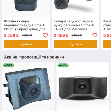
Штатна камера
Камера заднього виду в
Каме
переднього виду Prime-X
ручку багажника Prime-X
ручк
B8121 (ширококутна) для
TR-11 для Mercedes
TR-0
Audi A1, A2, A3, A4, A5, A6,
W213/W212 C207/W207
A3, 
3 159
2 459
6 8
₴
₴
4 050 ₴
3 050 ₴
A8, TT, Q3, Q5, Q7
E200, E260,
E300/W210/W211/W246
Купити
Купити
B180
Акційні пропозиції та новинки
–39%
–22%