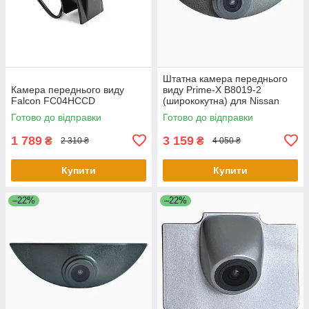
Штатна камера переднього
Камера переднього виду
виду Prime-X B8019-2
Falcon FC04HCCD
(ширококутна) для Nissan
Qashqai/Volvo S60, XC60
Готово до відправки
Готово до відправки
1 789
3 159
₴
₴
2 310 ₴
4 050 ₴
Купити
Купити
–22%
–22%