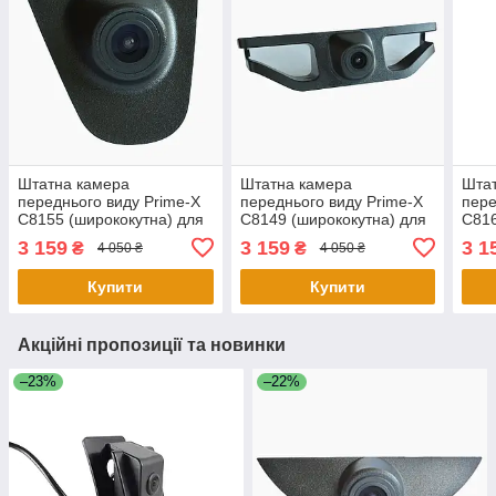
Штатна камера
Штатна камера
Шта
переднього виду Prime-X
переднього виду Prime-X
пере
C8155 (ширококутна) для
C8149 (ширококутна) для
C816
Honda CRV 2017 - 2018
Subaru Forester SJ 2013 -
Jeep
3 159
3 159
3 1
₴
₴
4 050 ₴
4 050 ₴
2018
Купити
Купити
Акційні пропозиції та новинки
–23%
–22%