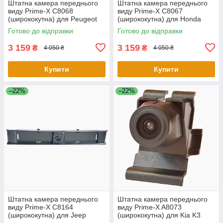
Штатна камера переднього
Штатна камера переднього
виду Prime-X С8068
виду Prime-X С8067
(ширококутна) для Peugeot
(ширококутна) для Honda
3008 2013 - 2015
Accord 2.0 2014 - 2015
Готово до відправки
Готово до відправки
3 159
3 159
₴
₴
4 050 ₴
4 050 ₴
Купити
Купити
–22%
–22%
Штатна камера переднього
Штатна камера переднього
виду Prime-X C8164
виду Prime-X A8073
(ширококутна) для Jeep
(ширококутна) для Kia K3
Compass 2017 - 2018
2012 - 2014