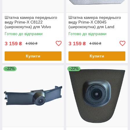
Штатна камера переднього
Штатна камера переднього
виду Prime-X C8122
виду Prime-X C8045
(ширококутна) для Volvo
(ширококутна) для Land
(універсальна)
Rover Range Rover 2015 -
Готово до відправки
Готово до відправки
2016
3 159
3 159
₴
₴
4 050 ₴
4 050 ₴
Купити
Купити
–22%
–22%