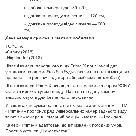
робоча температура -30 +70;
довжина проводу живлення — 120 см;
довжина проводу відео сигналу — 600
см;
Дана камера сумісна з такими моделями:
TOYOTA
-Camry (2018)
-Highlander (2018)
Штатні камери переднього виду Prime-X призначені для
установки на автомобіль без будь-яких змін в штатні місця (як
правило — в решітку радіатора або емблему автомобіля).
Штатні камери Prime-X оснащені кольоровим сенсором SONY
CCD з широким кутом огляду. Найчастіше дану камеру
використовують для безпечного паркування.
У випадках несумісності штатних камер з автомобілем — ТМ
«Prime-X» пропонує ряд універсальних камер заднього виду,
таких як «камера в номерний рамці», «метелик» і так далі.
Камери Prime-X адаптовані до вітчизняних погодних умов.
Прості в установці і експлуатації.