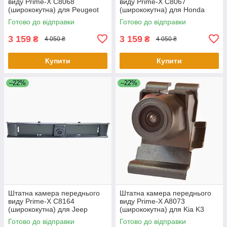
виду Prime-X С8068
виду Prime-X С8067
(ширококутна) для Peugeot
(ширококутна) для Honda
3008 2013 - 2015
Accord 2.0 2014 - 2015
Готово до відправки
Готово до відправки
3 159
3 159
₴
₴
4 050 ₴
4 050 ₴
Купити
Купити
–22%
–22%
Штатна камера переднього
Штатна камера переднього
виду Prime-X C8164
виду Prime-X A8073
(ширококутна) для Jeep
(ширококутна) для Kia K3
Compass 2017 - 2018
2012 - 2014
Готово до відправки
Готово до відправки