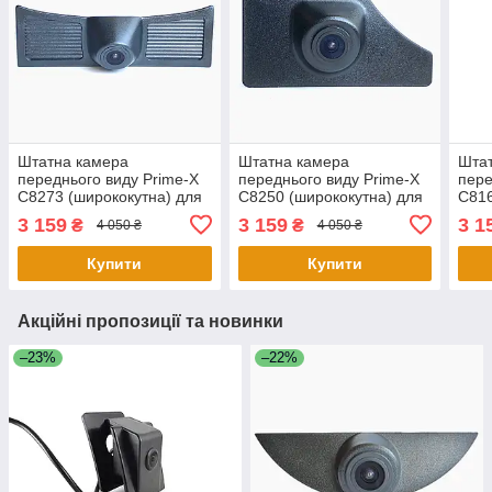
Штатна камера
Штатна камера
Шта
переднього виду Prime-X
переднього виду Prime-X
пере
C8273 (ширококутна) для
C8250 (ширококутна) для
C816
Toyota Land Cruiser 2019
Volkswagen T-ROC 2019
для 
3 159
3 159
3 1
₴
₴
4 050 ₴
4 050 ₴
2016
Купити
Купити
Акційні пропозиції та новинки
–23%
–22%