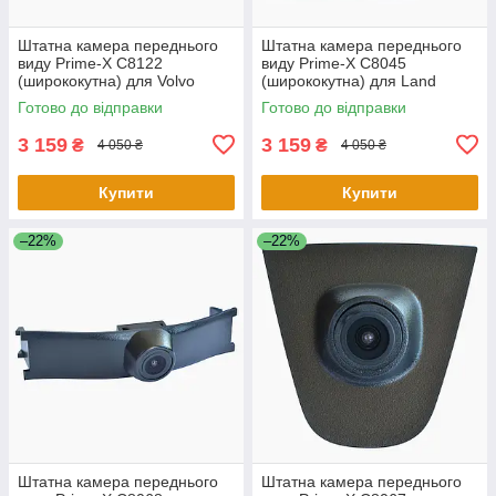
Штатна камера переднього
Штатна камера переднього
виду Prime-X C8122
виду Prime-X C8045
(ширококутна) для Volvo
(ширококутна) для Land
(універсальна)
Rover Range Rover 2015 -
Готово до відправки
Готово до відправки
2016
3 159
3 159
₴
₴
4 050 ₴
4 050 ₴
Купити
Купити
–22%
–22%
Штатна камера переднього
Штатна камера переднього