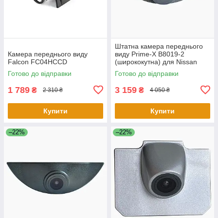
Штатна камера переднього
Камера переднього виду
виду Prime-X B8019-2
Falcon FC04HCCD
(ширококутна) для Nissan
Qashqai/Volvo S60, XC60
Готово до відправки
Готово до відправки
1 789
3 159
₴
₴
2 310 ₴
4 050 ₴
Купити
Купити
–22%
–22%