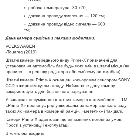
робоча температура -30 +70;
довжина проводу живлення — 120 см;
довжина проводу відео сигналу — 600
см;
Дана камера сумісна з такими моделями:
VOLKSWAGEN
-Touareg (2019)
Штатні камери переднього виду Prime-X призначені для
установки на автомобіль без будь-яких змін в штатні місця (як
правило — в решітку радіатора або емблему автомобіля).
Штатні камери Prime-X оснащені кольоровим сенсором SONY
CCD з широким кутом огляду. Найчастіше дану камеру
використовують для безпечного паркування.
У випадках несумісності штатних камер з автомобілем — ТМ
«Prime-X» пропонує ряд універсальних камер заднього виду,
таких як «камера в номерний рамці», «метелик» і так далі.
Камери Prime-X адаптовані до вітчизняних погодних умов.
Прості в установці і експлуатації.
В комплект входить: