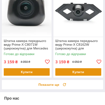
Штатна камера переднього
Штатна камера переднього
виду Prime-X С8071W
виду Prime-X C8162W
(ширококутна) для Mercedes
(ширококутна) для
S-Class W222, V222, X222
Volkswagen Tiguan L 2016
Готово до відправки
Готово до відправки
2015-2017
2017
3 159
3 159
₴
₴
4 050 ₴
4 050 ₴
Купити
Купити
Показати ще
Про нас