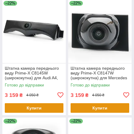
–22%
–22%
Штатна камера переднього
Штатна камера переднього
виду Prime-X C8145W
виду Prime-X C8147W
(ширококутна) для Audi A4,
(ширококутна) для Mercedes
A4L 2017-2018
E-class 2016-2019
Готово до відправки
Готово до відправки
3 159
3 159
₴
₴
4 050 ₴
4 050 ₴
Купити
Купити
–22%
–22%