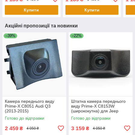
Купити
Купити
Акційні пропозиції та новинки
–39%
–22%
Камера переднього виду
Штатна камера переднього
Prime-X С8051 Audi Q3
виду Prime-X C8153W
(2013-2015)
(ширококутна) для Jeep
Cherokee 2016-2018
Готово до відправки
Готово до відправки
2 459
3 159
₴
₴
4 050 ₴
4 050 ₴