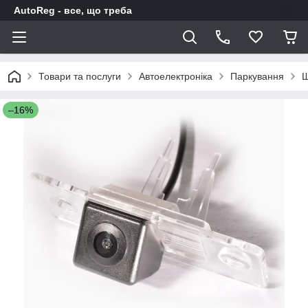
AutoReg - все, що треба
Товари та послуги
Автоелектроніка
Паркування
Ш
–16%