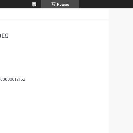
Кошик
DES
000000012162