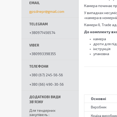
Камера починає пр
gpsdnepr@gmail.com
У випадках несуміс
«камера в номерні
Камери IL Trade ад
До комплекту вх
+380971456574
камера
дроти для пі
інструкція
+380993398355
упаковка
+380 (67) 245-56-56
+380 (66) 490-30-56
Основні
Виробник
Для тендерних
закупівель
Країна виробни