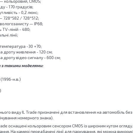
— кольоровий, CMOS;
ду - 170 градусів;
утливість - 0,2 люкс;
— 728*582 / 728*512;
 вологозахисту — IP68;
ь TV-ліній - 480;
ьні лінії;
температура -30 +70;
 дроту живлення - 120 см;
 дроту відео сигналу - 600 см;
а з такими моделями:
(1996-н.в.)
)
ього виду IL Trade призначені для встановлення на автомобіль без 
вічування номерного знака).
Trade оснащені кольоровим сенсором CMOS із широким кутом огляду
ння. На камері передбачені лінії для паркування, які можна викори