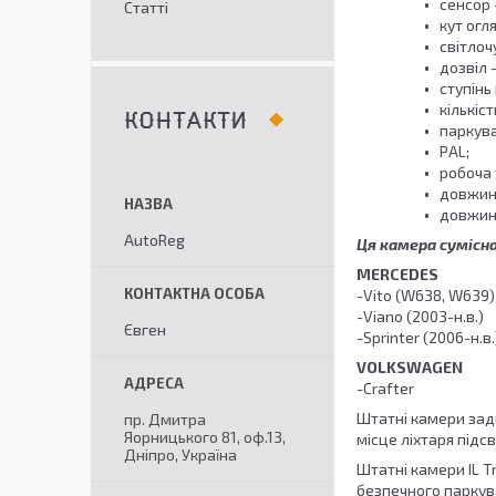
сенсор 
Статті
кут огля
світлоч
дозвіл 
ступінь
кількіст
КОНТАКТИ
паркувал
PAL;
робоча 
довжина
довжина
AutoReg
Ця камера сумісн
MERCEDES
-Vito (W638, W639) 
-Viano (2003-н.в.)
Євген
-Sprinter (2006-н.в.
VOLKSWAGEN
-Crafter
Штатні камери задн
пр. Дмитра
Яорницького 81, оф.13,
місце ліхтаря підс
Дніпро, Україна
Штатні камери IL 
безпечного паркува