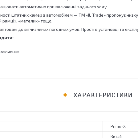
ацювати автоматично при включенні заднього ходу.
ності штатних камер з автомобілем — TM «IL Trade» пропонує низку
й рамці», «метелик» тощо.
аптовані до вітчизняних погодних умов. Прості в установці та експлу
одити:
дключення
ХАРАКТЕРИСТИКИ
Prime-X
к
Китай