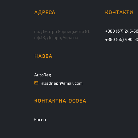
+380 (67) 245-5
пр. Дмитра Яорницького 81,
оф.13, Дніпро, Україна
+380 (66) 490-3
AutoReg
gpsdnepr@gmail.com
Євген