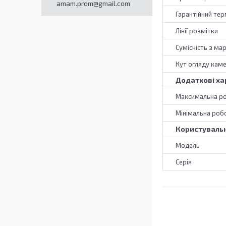
amam.prom@gmail.com
Гарантійний тер
Лінії розмітки
Сумісність з ма
Кут огляду кам
Додаткові ха
Максимальна р
Мінімальна роб
Користувальн
Мoдель
Серія