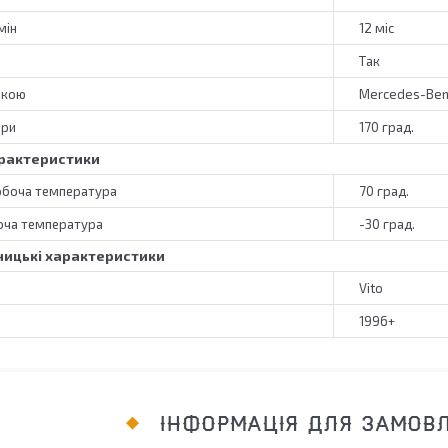
мін
12 міс
Так
ркою
Mercedes-Be
ери
170 град.
рактеристики
обоча температура
70 град.
оча температура
-30 град.
ицькі характеристики
Vito
1996+
ІНФОРМАЦІЯ ДЛЯ ЗАМОВ