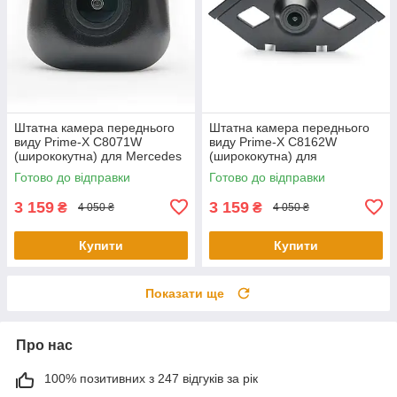
Штатна камера переднього
Штатна камера переднього
виду Prime-X С8071W
виду Prime-X C8162W
(ширококутна) для Mercedes
(ширококутна) для
S-Class W222, V222, X222
Volkswagen Tiguan L 2016
Готово до відправки
Готово до відправки
2015-2017
2017
3 159
3 159
₴
₴
4 050 ₴
4 050 ₴
Купити
Купити
Показати ще
Про нас
100% позитивних з 247 відгуків за рік