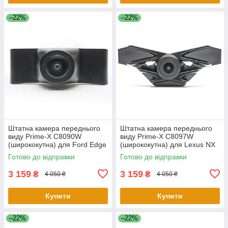
–22%
–22%
Штатна камера переднього
Штатна камера переднього
виду Prime-X C8090W
виду Prime-X C8097W
(ширококутна) для Ford Edge
(ширококутна) для Lexus NX
2015-2017
2015-2017
Готово до відправки
Готово до відправки
3 159
3 159
₴
₴
4 050 ₴
4 050 ₴
Купити
Купити
–22%
–22%