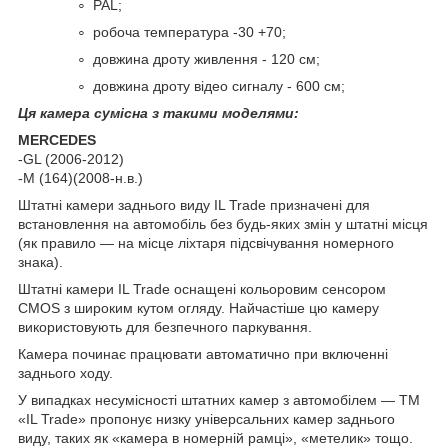
PAL;
робоча температура -30 +70;
довжина дроту живлення - 120 см;
довжина дроту відео сигналу - 600 см;
Ця камера сумісна з такими моделями:
MERCEDES
-GL (2006-2012)
-M (164)(2008-н.в.)
Штатні камери заднього виду IL Trade призначені для
встановлення на автомобіль без будь-яких змін у штатні місця
(як правило — на місце ліхтаря підсвічування номерного
знака).
Штатні камери IL Trade оснащені кольоровим сенсором
CMOS з широким кутом огляду. Найчастіше цю камеру
використовують для безпечного паркування.
Камера починає працювати автоматично при включенні
заднього ходу.
У випадках несумісності штатних камер з автомобілем — TM
«IL Trade» пропонує низку універсальних камер заднього
виду, таких як «камера в номерній рамці», «метелик» тощо.