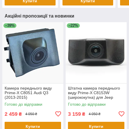
Купити
Купити
Акційні пропозиції та новинки
–39%
–22%
Камера переднього виду
Штатна камера переднього
Prime-X С8051 Audi Q3
виду Prime-X C8153W
(2013-2015)
(ширококутна) для Jeep
Cherokee 2016-2018
Готово до відправки
Готово до відправки
2 459
3 159
₴
₴
4 050 ₴
4 050 ₴
Купити
Купити