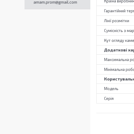
Країна виробни
amam.prom@gmail.com
Гарантійний тер
Лінії розмітки
Сумісність з ма
Кут огляду кам
Додаткові ха
Максимальна р
Мінімальна роб
Користувальн
Мoдель
Серія