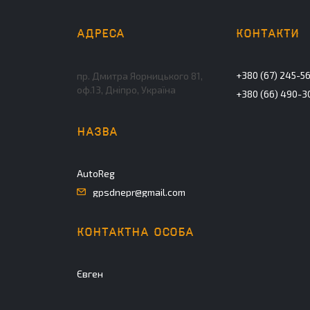
+380 (67) 245-5
пр. Дмитра Яорницького 81,
оф.13, Дніпро, Україна
+380 (66) 490-3
AutoReg
gpsdnepr@gmail.com
Євген