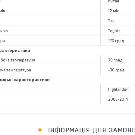
к
Китай
мін
12 міс
Так
ркою
Toyota
ери
170 град.
рактеристики
обоча температура
70 град.
оча температура
-30 град.
ицькі характеристики
Highlander II
2007-2014
ІНФОРМАЦІЯ ДЛЯ ЗАМОВ