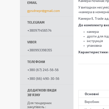
Камера починає пр
У випадках несуміс
gpsdnepr@gmail.com
«камера в номерні
Камери IL Trade ад
До комплекту вх
+380971456574
камера
дроти для пі
інструкція
упаковка
+380993398355
Характеристики 
+380 (67) 245-56-56
+380 (66) 490-30-56
Основні
Виробник
Для тендерних
закупівель