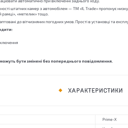
ацювати автоматично при включенні заднього ходу.
ності штатних камер з автомобілем — TM «IL Trade» пропонує низку
й рамці», «метелик» тощо.
аптовані до вітчизняних погодних умов. Прості в установці та експлу
одити:
дключення
можуть бути змінені без попереднього повідомлення.
ХАРАКТЕРИСТИКИ
Prime-X