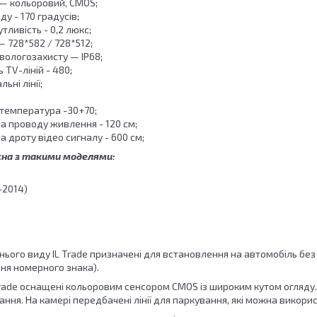
— кольоровий, CMOS;
ду - 170 градусів;
утливість - 0,2 люкс;
— 728*582 / 728*512;
 вологозахисту — IP68;
ь TV-ліній - 480;
ьні лінії;
температура -30+70;
 проводу живлення - 120 см;
 дроту відео сигналу - 600 см;
сна з такими моделями:
7-2014)
)
ього виду IL Trade призначені для встановлення на автомобіль без б
ння номерного знака).
Trade оснащені кольоровим сенсором CMOS із широким кутом огляду
ння. На камері передбачені лінії для паркування, які можна викори