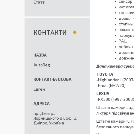
сенсор 
Статті
кут огля
світлоч
дозвіл 
ступінь
кількіст
КОНТАКТИ
паркувал
PAL;
робоча 
довжина
довжина
AutoReg
Дана камера сумі
TOYOTA
-Highlander II (200
-Prius (NHW20)
Євген
LEXUS
-RX300 (1997-2003
Штатні камери задн
ліхтаря підсвічува
пр. Дмитра
Яорницького 81, оф.13,
Штатні камери IL 
Дніпро, Україна
безпечного паркува