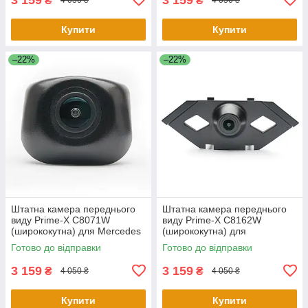
₴
₴
4 050 ₴
4 050 ₴
Купити
Купити
–22%
–22%
Штатна камера переднього
Штатна камера переднього
виду Prime-X С8071W
виду Prime-X C8162W
(ширококутна) для Mercedes
(ширококутна) для
S-Class W222, V222, X222
Volkswagen Tiguan L 2016
Готово до відправки
Готово до відправки
2015-2017
2017
3 159
3 159
₴
₴
4 050 ₴
4 050 ₴
Купити
Купити