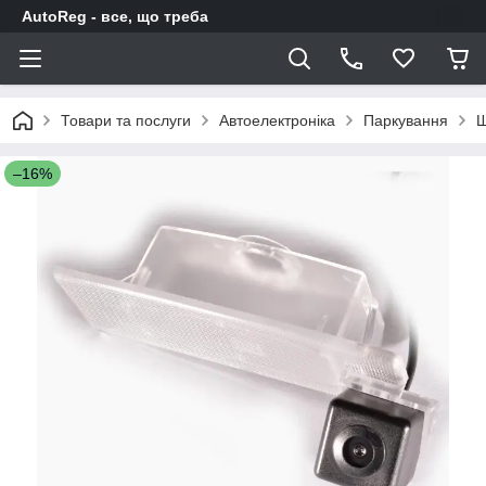
AutoReg - все, що треба
Товари та послуги
Автоелектроніка
Паркування
Ш
–16%