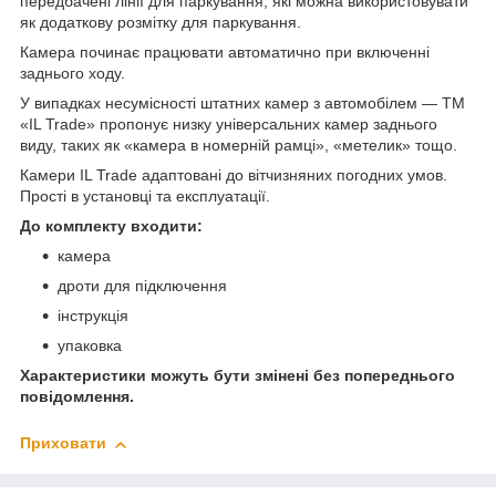
передбачені лінії для паркування, які можна використовувати
як додаткову розмітку для паркування.
Камера починає працювати автоматично при включенні
заднього ходу.
У випадках несумісності штатних камер з автомобілем — TM
«IL Trade» пропонує низку універсальних камер заднього
виду, таких як «камера в номерній рамці», «метелик» тощо.
Камери IL Trade адаптовані до вітчизняних погодних умов.
Прості в установці та експлуатації.
До комплекту входити:
камера
дроти для підключення
інструкція
упаковка
Характеристики можуть бути змінені без попереднього
повідомлення.
Приховати