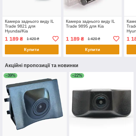
Камера заднього виду IL
Камера заднього виду IL
Каме
Trade 9821 для
Trade 9895 для Kia
Trad
Hyundai/Kia
Hyun
1 189
1 189
1 1
₴
₴
1 420 ₴
1 420 ₴
Купити
Купити
Акційні пропозиції та новинки
–39%
–22%