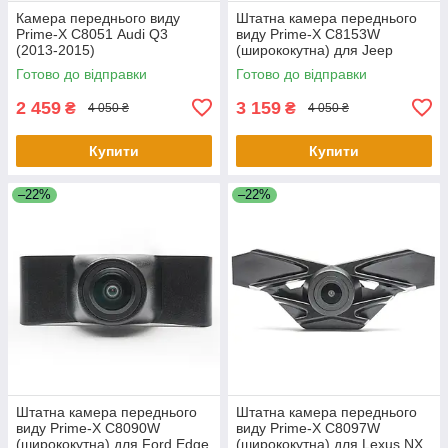
Камера переднього виду
Штатна камера переднього
Prime-X С8051 Audi Q3
виду Prime-X C8153W
(2013-2015)
(ширококутна) для Jeep
Cherokee 2016-2018
Готово до відправки
Готово до відправки
2 459
3 159
₴
₴
4 050 ₴
4 050 ₴
Купити
Купити
–22%
–22%
Штатна камера переднього
Штатна камера переднього
виду Prime-X C8090W
виду Prime-X C8097W
(ширококутна) для Ford Edge
(ширококутна) для Lexus NX